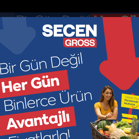
Anketler
Nöbetçi Eczaneler
DOLAR
EURO
GR ALTIN
ÇEY
44.895
52.8913
6966.2
449
KONOMİ
KÜLTÜR SANAT
SAĞLIK
SPOR
SİYASET
M