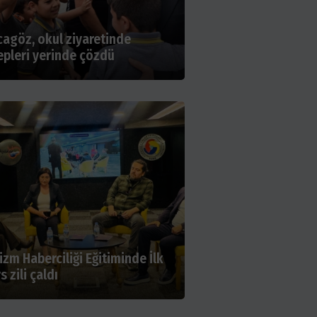
agöz, okul ziyaretinde
epleri yerinde çözdü
izm Haberciliği Eğitiminde İlk
s zili çaldı