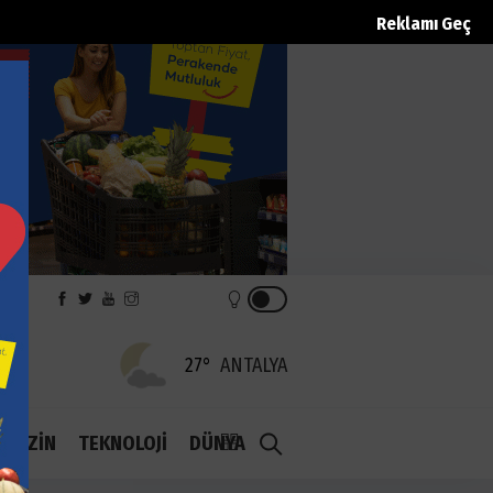
Reklamı Geç
REK
27°
ANTALYA
1.1
AGAZİN
TEKNOLOJİ
DÜNYA