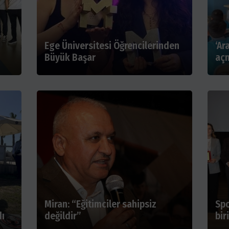
Ege Üniversitesi Öğrencilerinden
‘Ar
Büyük Başar
açm
Miran: “Eğitimciler sahipsiz
Spo
dı
değildir”
bir