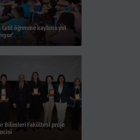
a tatil öğrenme kaybına yol
ıyor’
r Bilimleri Fakültesi proje
incisi