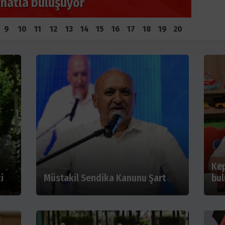
yaşa
9
10
11
12
13
14
15
16
17
18
19
20
Kep
i
Müstakil Sendika Kanunu Şart
bul