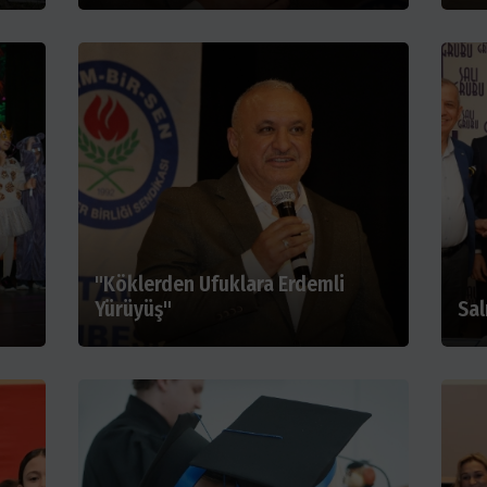
"Köklerden Ufuklara Erdemli
Yürüyüş"
Sal