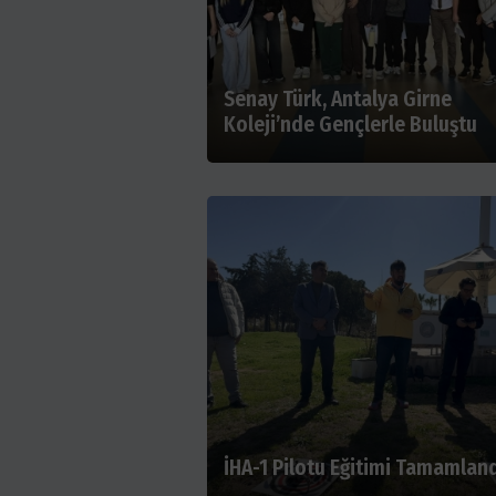
Senay Türk, Antalya Girne
Koleji’nde Gençlerle Buluştu
İHA-1 Pilotu Eğitimi Tamamlan