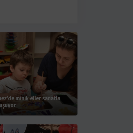
ndı
ez’de minik eller sanatla
uşuyor