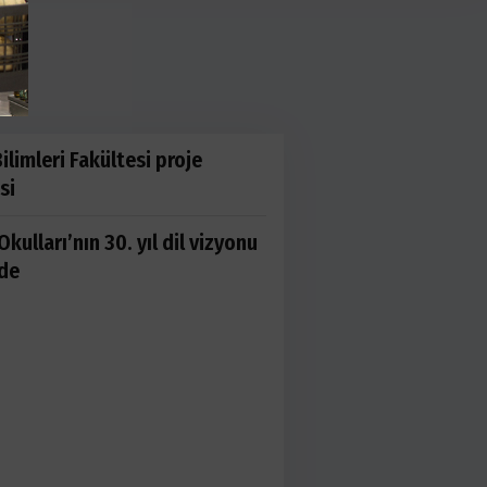
ilimleri Fakültesi proje
si
Okulları’nın 30. yıl dil vizyonu
de
z’de karne coşkusu Anadolu Oyuncak Müz