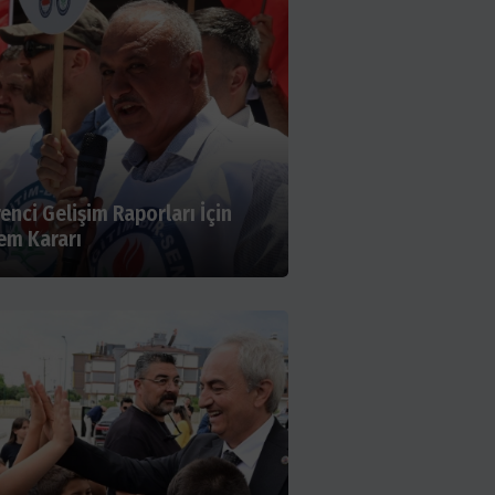
enci Gelişim Raporları İçin
em Kararı