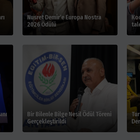
rı
Nusret Demir’e Europa Nostra
Koc
2026 Ödülü
tal
ını
Bir Bilenle Bilge Nesil Ödül Töreni
Tur
Gerçekleştirildi
Der