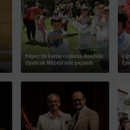
Kepez’de karne coşkusu Anadolu
Öğr
Oyuncak Müzesi’nde yaşandı
Eyl