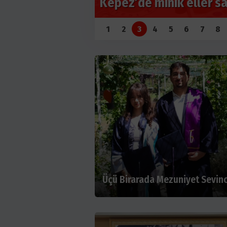
destek
1
2
3
4
5
6
7
8
Üçü Birarada Mezuniyet Sevinc