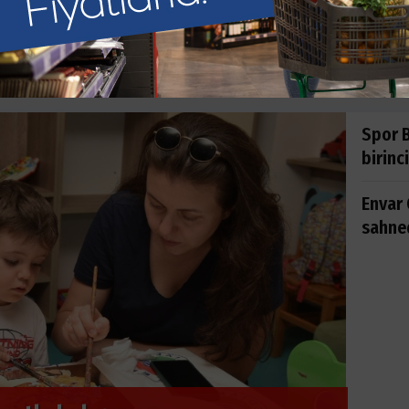
EĞİTİM HABERLERİ
ANA SAYFA
EĞİTİM
Spor B
birinci
Envar 
sahne
Ü’den gençlerin kariyerine güçlü
Kepe