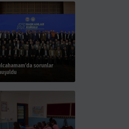
ılcahamam’da sorunlar
nuşuldu