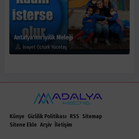
Antalya'nın İyilik Meleği
İnayet Öztürk Yücetaş
Künye
Gizlilik Politikası
RSS
Sitemap
Sitene Ekle
Arşiv
İletişim