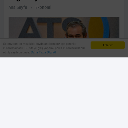
Ana Sayfa
Ekonomi
Sitemizden en iyi şekilde faydalanabilmeniz için çerezler
Anladım
kullanılmaktadır. Bu siteye giriş yaparak çerez kullanımını kabul
etmiş sayılıyorsunuz.
Daha Fazla Bilgi Al
ATSO Başkanı Yusuf Hacısüleyman, Hürmüz Boğazı’nda
yaşanabilecek bir krizin enerji, tarım ve gıda fiyatları
üzerinde ciddi etkiler yaratabileceğini söyledi.
23 Nisan, 2026, Perşembe 10:13
Antalya