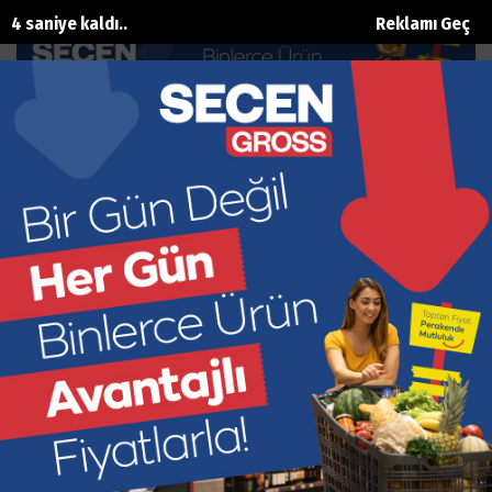
3 saniye kaldı..
Reklamı Geç
SBMYO’da 31. Geleneksel Pilav Günü
düzenlendi
Ana Sayfa
Eğitim