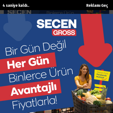
3 saniye kaldı..
Reklamı Geç
Turizm Haberciliği Eğitiminde İlk
Ders zili çaldı
Ana Sayfa
Eğitim