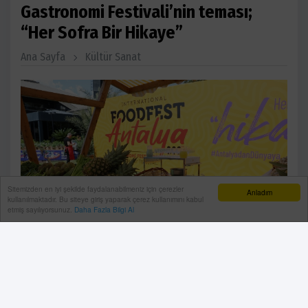
Gastronomi Festivali’nin teması;
“Her Sofra Bir Hikaye”
Ana Sayfa
Kültür Sanat
Sitemizden en iyi şekilde faydalanabilmeniz için çerezler
Anladım
kullanılmaktadır. Bu siteye giriş yaparak çerez kullanımını kabul
etmiş sayılıyorsunuz.
Daha Fazla Bilgi Al
Antalya Büyükşehir Belediyesi ev sahipliğinde bu yıl 8-
10 Mayıs 2026 tarihleri arasında gerçekleştirilecek 5.
Uluslararası Foodfest Antalya Gastronomi Festivali
“Her Sofra Bir Hikaye” temasıyla gastronomi dünyasını