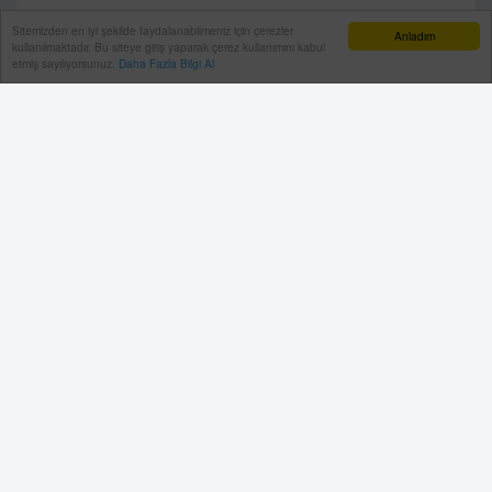
Sitemizden en iyi şekilde faydalanabilmeniz için çerezler
Anladım
kullanılmaktadır. Bu siteye giriş yaparak çerez kullanımını kabul
0
0
0
0
0
0
etmiş sayılıyorsunuz.
Daha Fazla Bilgi Al
Facebook Yorum
Yorum Yazın