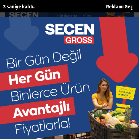
2 saniye kaldı..
Reklamı Geç
Senay Türk, Antalya Girne Koleji’nde
Gençlerle Buluştu
Ana Sayfa
Eğitim