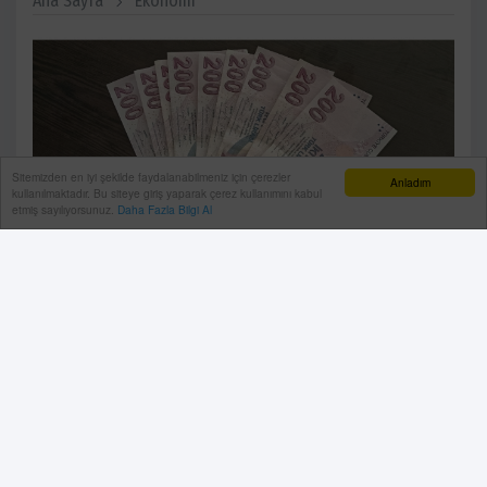
Ana Sayfa
Ekonomi
Sitemizden en iyi şekilde faydalanabilmeniz için çerezler
Anladım
kullanılmaktadır. Bu siteye giriş yaparak çerez kullanımını kabul
etmiş sayılıyorsunuz.
Daha Fazla Bilgi Al
Ekonomi, İş Geliştirme ve Planlama Derneği (EKİPDER)
Başkanı ve ATSO Başkan Adayı Reşat Güney asgari
ücret tahminini verilere göre açıkladı. Güney, “2025 yılı
gerçekleşen enflasyon ve 2026 hedef enflasyonun
toplamının yarısı kadar asgari ücrete zam yapılacağını
ön görüyoruz. Bu da yüzde 25.5 veya yüzde 28
civarında asgari ücrete zam olacağına işaret ediyor”
dedi.