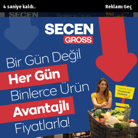
3 saniye kaldı..
Reklamı Geç
Yeşil'in kim olduğu ortaya çıktı
Ana Sayfa
Gündem