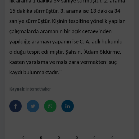
İlk arama 1 dakika 59 saniye sürmüştür. 2. arama
15 dakika sürmüştür. 3. arama ise 13 dakika 34
saniye sürmüştür. Kişinin tespitine yönelik yapılan
çalışmalarda aramanın bir açık cezaevinden
yapıldığı; aramayı yapanın ise C. A. adlı hükümlü
olduğu tespit edilmiştir. Şahsın, ‘Adam öldürme,
kasten yaralama ve mala zara vermekten’ suç
kaydı bulunmaktadır."
Kaynak:
internethaber
0
0
0
0
0
0