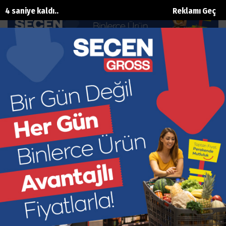
3 saniye kaldı..
Reklamı Geç
+18 sahneleri olay oldu
Ana Sayfa
Magazin