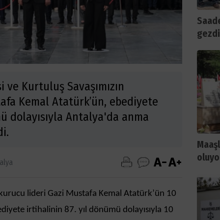
Saade
gezdi
i ve Kurtuluş Savaşımızın
afa Kemal Atatürk’ün, ebediyete
ümü dolayısıyla Antalya'da anma
i.
Maaşl
oluyo
alya
kurucu lideri Gazi Mustafa Kemal Atatürk’ün 10
iyete irtihalinin 87. yıl dönümü dolayısıyla 10