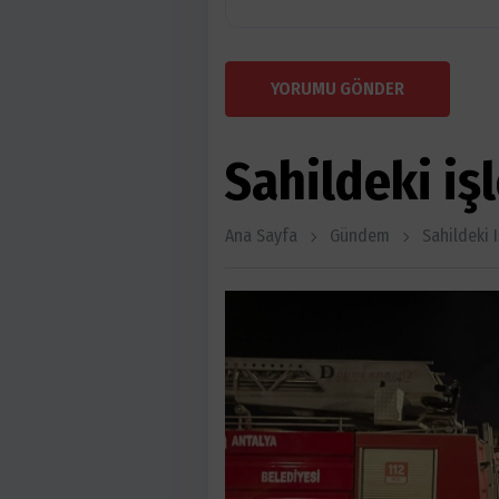
YORUMU GÖNDER
Sahildeki i
Ana Sayfa
Gündem
Sahildeki 