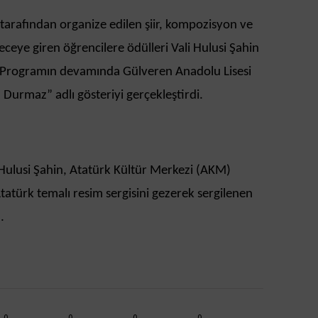
 tarafından organize edilen şiir, kompozisyon ve
ceye giren öğrencilere ödülleri Vali Hulusi Şahin
. Programın devamında Gülveren Anadolu Lisesi
 Durmaz” adlı gösteriyi gerçekleştirdi.
 Hulusi Şahin, Atatürk Kültür Merkezi (AKM)
tatürk temalı resim sergisini gezerek sergilenen
.
0
0
0
0