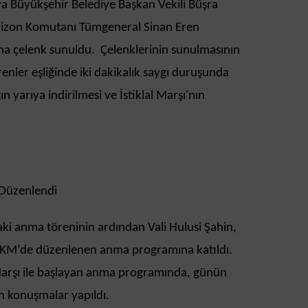
lya Büyükşehir Belediye Başkan Vekili Büşra
izon Komutanı Tümgeneral Sinan Eren
’na çelenk sunuldu. Çelenklerinin sunulmasının
renler eşliğinde iki dakikalık saygı duruşunda
 yarıya indirilmesi ve İstiklal Marşı'nın
Düzenlendi
i anma töreninin ardından Vali Hulusi Şahin,
 AKM’de düzenlenen anma programına katıldı.
 Marşı ile başlayan anma programında, günün
n konuşmalar yapıldı.