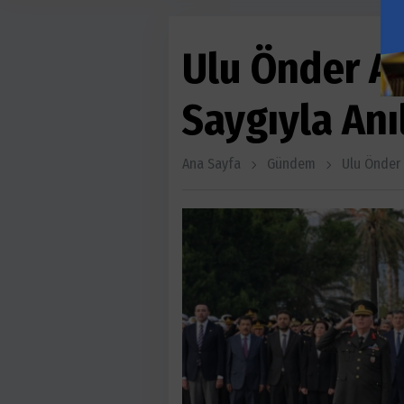
Ulu Önder A
Saygıyla Anı
Ana Sayfa
Gündem
Ulu Önder 