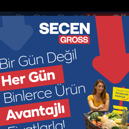
Anketler
Nöbetçi Eczaneler
DOLAR
EURO
GR ALTIN
ÇEY
44.895
52.8913
6966.2
449
KONOMİ
KÜLTÜR SANAT
SAĞLIK
SPOR
SİYASET
M