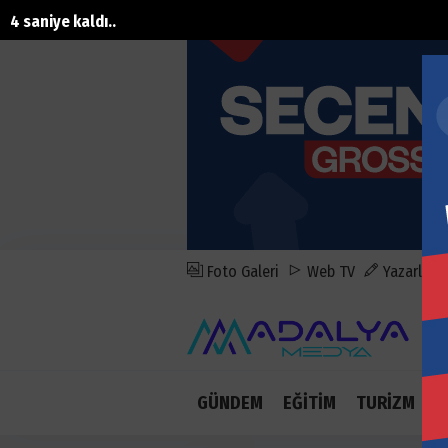
3 saniye kaldı..
Foto Galeri
Web TV
Yazarlar
GÜNDEM
EĞİTİM
TURİZM
E