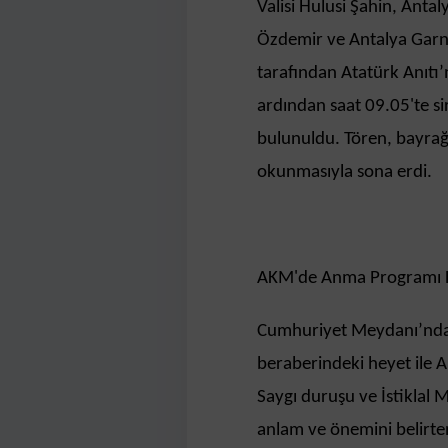
Valisi Hulusi Şahin, Anta
Özdemir ve Antalya Garn
tarafından Atatürk Anıtı
ardından saat 09.05'te si
bulunuldu. Tören, bayrağın
okunmasıyla sona erdi.
AKM'de Anma Programı 
Cumhuriyet Meydanı’ndak
beraberindeki heyet ile
Saygı duruşu ve İstiklal
anlam ve önemini belirte