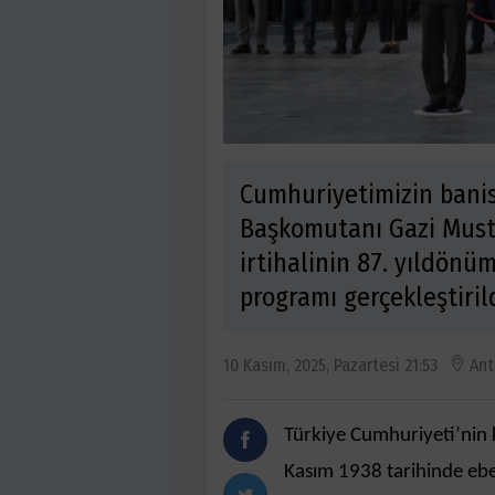
Cumhuriyetimizin banis
Başkomutanı Gazi Must
irtihalinin 87. yıldön
programı gerçekleştirild
10 Kasım, 2025, Pazartesi 21:53
Ant
Türkiye Cumhuriyeti’nin 
Kasım 1938 tarihinde ebed