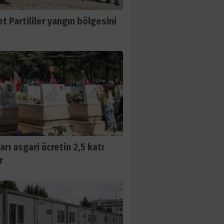
t Partililer yangın bölgesini
arı asgari ücretin 2,5 katı
r