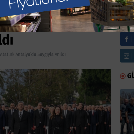
tatürk Antalya’da
Bi
ldı
Atatürk Antalya’da Saygıyla Anıldı
G