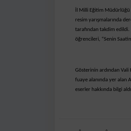
İl Milli Eğitim Müdürlüğü
resim yarışmalarında dere
tarafından takdim edildi
öğrencileri, “Senin Saatin
Gösterinin ardından Vali
fuaye alanında yer alan A
eserler hakkında bilgi aldı
0
0