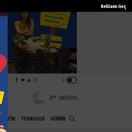
Reklamı Geç
REK
27°
ANTALYA
1.1
AGAZİN
TEKNOLOJİ
DÜNYA