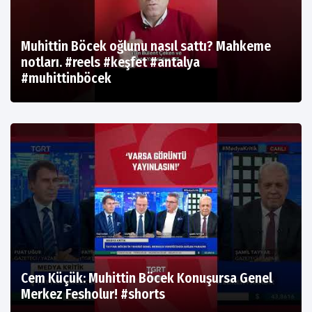
Muhittin Böcek oğlunu nasıl sattı? Mahkeme
notları. #reels #keşfet #antalya
#muhittinböcek
Cem Küçük: Muhittin Böcek Konuşursa Genel
Merkez Fesholur! #shorts