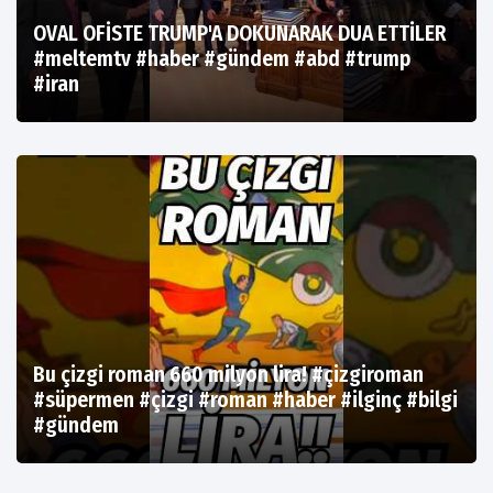
OVAL OFİSTE TRUMP'A DOKUNARAK DUA ETTİLER
#meltemtv #haber #gündem #abd #trump
#iran
Bu çizgi roman 660 milyon lira! #çizgiroman
#süpermen #çizgi #roman #haber #ilginç #bilgi
#gündem