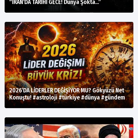
“İRAN’DA TARİHİ GECE! Dünya Şokta…”
2026’DA LİDERLER DEĞİŞİYOR MU? Gökyüzü Net
Konuştu! #astroloji #türkiye #dünya #gündem