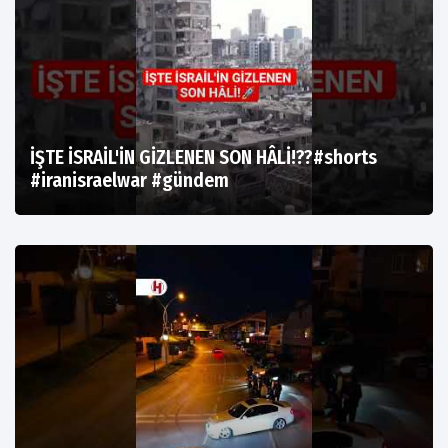
İŞTE İSRAİL'İN GİZLENEN SON HÂLİ!??#shorts
#iranisraelwar #gündem