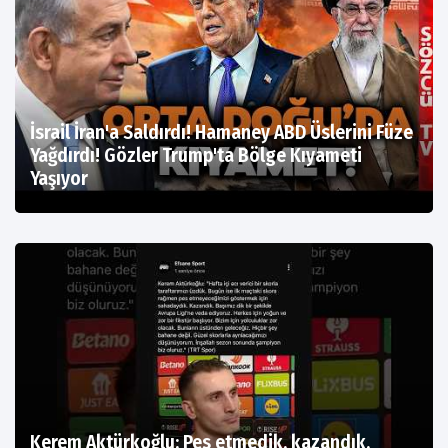
İsrail İran'a Saldırdı! Hamaney ABD Üslerini Füze
Yağdırdı! Gözler Trump'ta Bölge Kıyameti
Yaşıyor
Kerem Aktürkoğlu: Pes etmedik, kazandık,