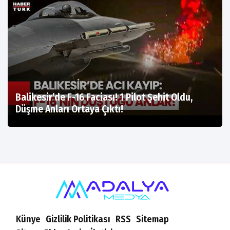
Balikesir’de F-16 Faciası! 1 Pilot Şehit Oldu,
Düşme Anları Ortaya Çıktı!
Künye
Gizlilik Politikası
RSS
Sitemap