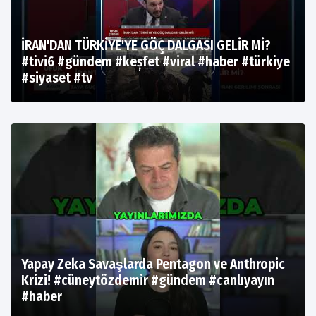
İRAN'DAN TÜRKİYE'YE GÖÇ DALGASI GELİR Mİ?
#tivi6 #gündem #keșfet #viral #haber #türkiye
#siyaset #tv
Yapay Zeka Savaşlarda Pentagon ve Anthropic
Krizi! #cüneytözdemir #gündem #canlıyayın
#haber