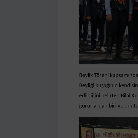
Beylik Töreni kapsamında 
Beyliği kuşağının kendisine
edildiğini belirten Bilal
gururlardan biri ve unutu