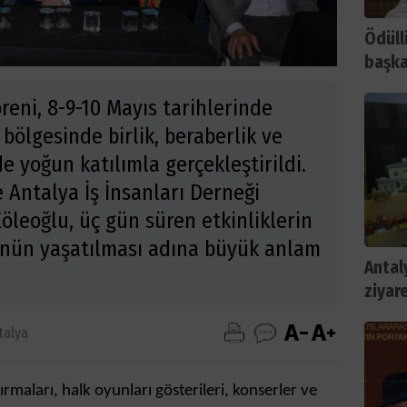
Ödüll
başka
reni, 8-9-10 Mayıs tarihlerinde
bölgesinde birlik, beraberlik ve
de yoğun katılımla gerçekleştirildi.
e Antalya İş İnsanları Derneği
öleoğlu, üç gün süren etkinliklerin
nün yaşatılması adına büyük anlam
Antal
ziyare
talya
maları, halk oyunları gösterileri, konserler ve