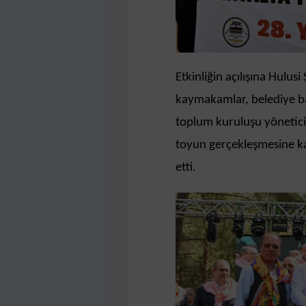
Etkinliğin açılışına Hulus
kaymakamlar, belediye başk
toplum kuruluşu yöneticil
toyun gerçekleşmesine ka
etti.