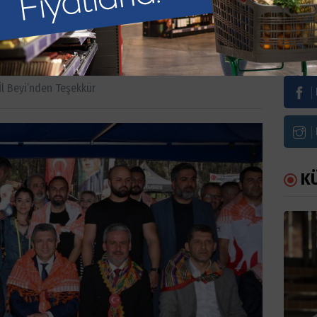
i’nden teşekkür
Bi
İl Beyi’nden Teşekkür
K