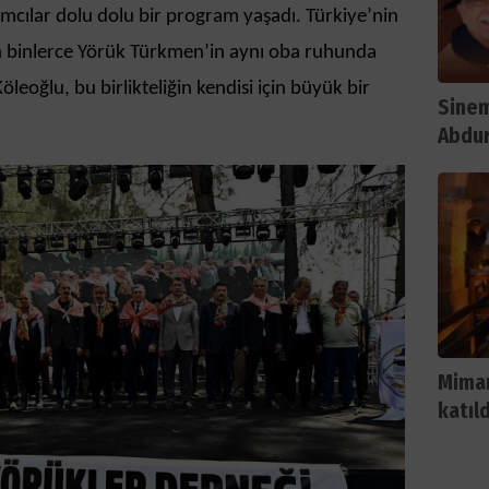
lımcılar dolu dolu bir program yaşadı. Türkiye’nin
en binlerce Yörük Türkmen’in aynı oba ruhunda
leoğlu, bu birlikteliğin kendisi için büyük bir
Sinem
Abdur
Karde
Mimar
katıld