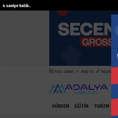
2 saniye kaldı..
Foto Galeri
Web TV
Yazarlar
GÜNDEM
EĞİTİM
TURİZM
E