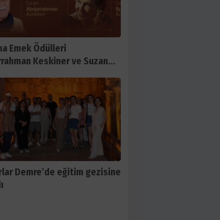
a Emek Ödülleri
rahman Keskiner ve Suzan
ş’e verilecek
lar Demre’de eğitim gezisine
ı