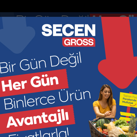
Anketler
Nöbetçi Eczaneler
DOLAR
EURO
GR ALTIN
ÇEYR
47.7436
55.251
6660.5
449
KONOMİ
KÜLTÜR SANAT
SAĞLIK
SPOR
SİYASET
M