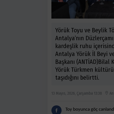
Yörük Toyu ve Beylik Tö
Antalya’nın Düzlerçamı 
kardeşlik ruhu içerisin
Antalya Yörük İl Beyi v
Başkanı (ANTİAD)Bilal K
Yörük Türkmen kültürü
taşıdığını belirtti.
13 Mayıs, 2026, Çarşamba 13:38
An
Toy boyunca göç canlandır