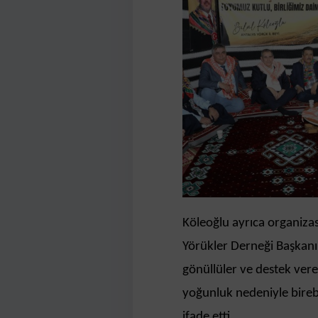
Köleoğlu ayrıca organiz
Yörükler Derneği Başkan
gönüllüler ve destek ver
yoğunluk nedeniyle birebir
ifade etti.