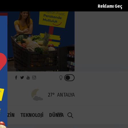
Reklamı Geç
EK
27°
ANTALYA
1.1
AGAZİN
TEKNOLOJİ
DÜNYA