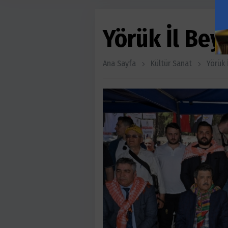
Yörük İl Bey
Ana Sayfa
Kültür Sanat
Yörük 