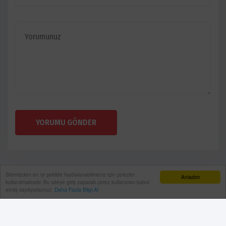
YORUMU GÖNDER
Sitemizden en iyi şekilde faydalanabilmeniz için çerezler
Anladım
kullanılmaktadır. Bu siteye giriş yaparak çerez kullanımını kabul
etmiş sayılıyorsunuz.
Daha Fazla Bilgi Al
Künye
Gizlilik Politikası
RSS
Sitemap