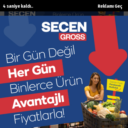
3 saniye kaldı..
Reklamı Geç
Yatırım ve İstihdam Durma Noktasına
Geldi
Ana Sayfa
Siyaset