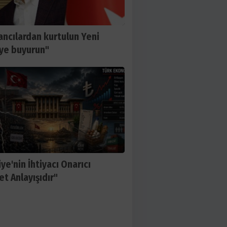
ancılardan kurtulun Yeni
’ye buyurun"
ye'nin İhtiyacı Onarıcı
et Anlayışıdır"