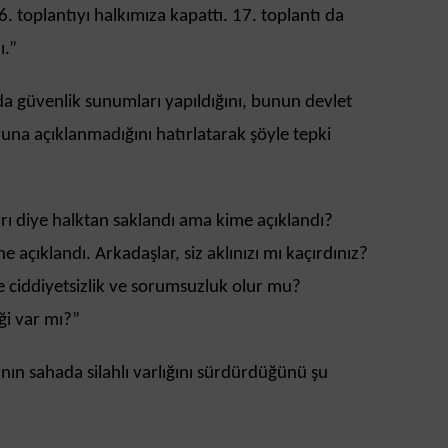
6. toplantıyı halkımıza kapattı. 17. toplantı da
ı.”
a güvenlik sunumları yapıldığını, bunun devlet
una açıklanmadığını hatırlatarak şöyle tepki
rrı diye halktan saklandı ama kime açıklandı?
ne açıklandı. Arkadaşlar, siz aklınızı mı kaçırdınız?
 ciddiyetsizlik ve sorumsuzluk olur mu?
i var mı?”
ın sahada silahlı varlığını sürdürdüğünü şu