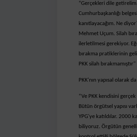
“Gerçekleri dile getirelim
Cumhurbaşkanlığı belgesiy
kanıtlayacağım. Ne diyo
Mehmet Uçum. Silah bırakm
ilerletilmesi gerekiyor. E
bırakma pratiklerinin gel
PKK silah bırakmamıştır"
PKK'nın yapısal olarak da 
“Ve PKK kendisini gerçek
Bütün örgütsel yapısı var
YPG'ye katıldılar. 2000 ka
biliyoruz. Örgütün genell
kontrol ettiği bölgede Sü