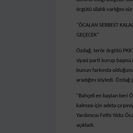
örgütü silahlı varlığını 
"ÖCALAN SERBEST KALAC
GEÇECEK"
Özdağ, terör örgütü PKK'n
siyasi parti kurup başına
bunun farkında olduğunu
aradığını söyledi. Özdağ 
"Bahçeli en baştan beri Ö
kalması için adeta çırpın
Yardımcısı Fethi Yıldız Öc
açıkladı.