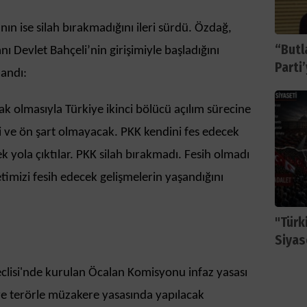
ın ise silah bırakmadığını ileri sürdü. Özdağ,
“Butl
 Devlet Bahçeli’nin girişimiyle başladığını
Parti
landı:
ak olmasıyla Türkiye ikinci bölücü açılım sürecine
ci ve ön şart olmayacak. PKK kendini fes edecek
k yola çıktılar. PKK silah bırakmadı. Fesih olmadı
etimizi fesih edecek gelişmelerin yaşandığını
"Türki
Siyas
clisi'nde kurulan Öcalan Komisyonu infaz yasası
f ve terörle müzakere yasasında yapılacak