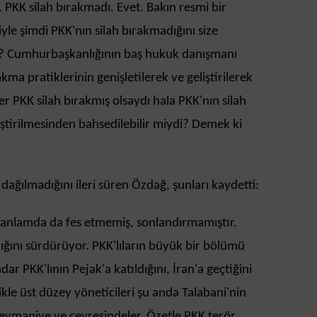
. PKK silah bırakmadı. Evet. Bakın resmi bir
le şimdi PKK'nın silah bırakmadığını size
r? Cumhurbaşkanlığının baş hukuk danışmanı
a pratiklerinin genişletilerek ve geliştirilerek
ğer PKK silah bırakmış olsaydı hala PKK'nın silah
iştirilmesinden bahsedilebilir miydi? Demek ki
dağılmadığını ileri süren Özdağ, şunları kaydetti:
 anlamda da fes etmemiş, sonlandırmamıştır.
lığını sürdürüyor. PKK'lıların büyük bir bölümü
dar PKK'lının Pejak'a katıldığını, İran'a geçtiğini
ikle üst düzey yöneticileri şu anda Talabani'nin
leymaniye ve çevresindeler. Özetle PKK terör