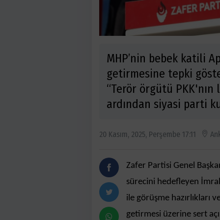
MHP’nin bebek katili A
getirmesine tepki göste
“Terör örgütü PKK'nın l
ardından siyasi parti k
20 Kasım, 2025, Perşembe 17:11
An
Zafer Partisi Genel Başka
sürecini hedefleyen İmr
ile görüşme hazırlıkları
getirmesi üzerine sert a