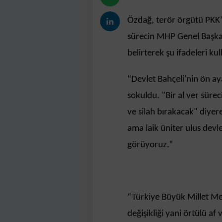
Özdağ, terör örgütü PKK’n
sürecin MHP Genel Başkanı
belirterek şu ifadeleri kul
“Devlet Bahçeli'nin ön ay
sokuldu. "Bir al ver süre
ve silah bırakacak" diyere
ama laik üniter ulus devl
görüyoruz.”
“Türkiye Büyük Millet Me
değişikliği yani örtülü a