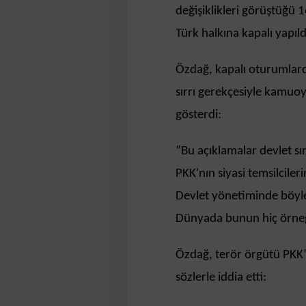
değişiklikleri görüştüğü 1
Türk halkına kapalı yapıld
Özdağ, kapalı oturumlard
sırrı gerekçesiyle kamuoy
gösterdi:
“Bu açıklamalar devlet sı
PKK'nın siyasi temsilcileri
Devlet yönetiminde böyle
Dünyada bunun hiç örneğ
Özdağ, terör örgütü PKK’n
sözlerle iddia etti: