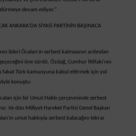
sürdürmeye devam ediyor.”
AK ANKARA'DA SİYASİ PARTİNİN BAŞINACA
ın lideri Öcalan'ın serbest kalmasının ardından
 geçeceğini öne sürdü. Özdağ, Cumhur İttifakı'nın
 fakat Türk kamuoyuna kabul ettirmek için yol
şöyle konuştu:
calan için bir Umut Hakkı çerçevesinde serbest
ıyor. Ve dün Milliyet Hareket Partisi Genel Başkan
alan'ın umut hakkıyla serbest kalacağını tekrar