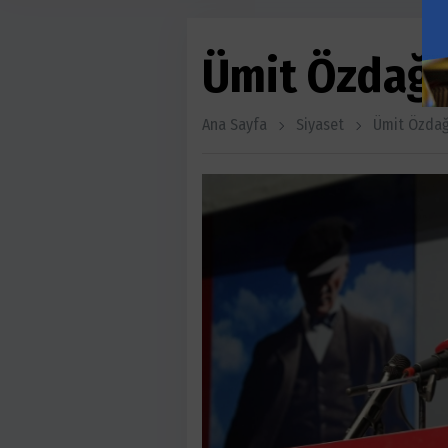
Ümit Özdağ'
Ana Sayfa
Siyaset
Ümit Özdağ