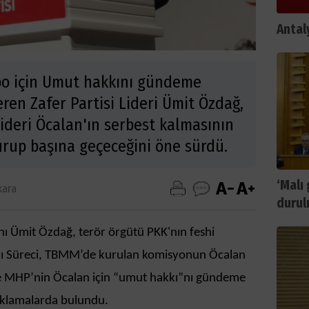
Antal
po için Umut hakkını gündeme
ren Zafer Partisi Lideri Ümit Özdağ,
ideri Öcalan'ın serbest kalmasının
urup başına geçeceğini öne sürdü.
‘Malı
kara
durul
nı Ümit Özdağ, terör örgütü PKK'nın feshi
alı Süreci, TBMM’de kurulan komisyonun Öcalan
 ve MHP’nin Öcalan için “umut hakkı”nı gündeme
çıklamalarda bulundu.