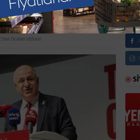
dan Öcalan iddiası!
Bi
'dan Öcalan Iddiası!
Sİ