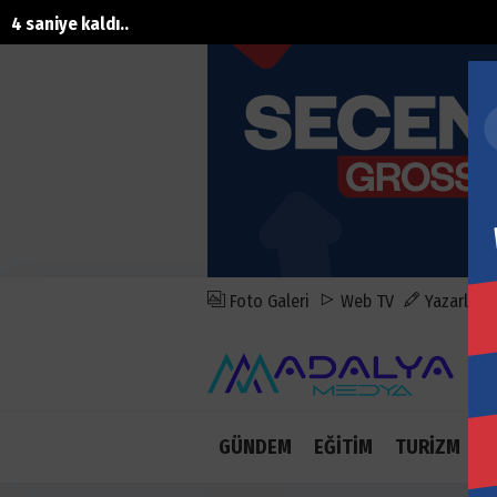
3 saniye kaldı..
Foto Galeri
Web TV
Yazarlar
GÜNDEM
EĞİTİM
TURİZM
E