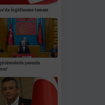
ya’da örgütlenme tamam
 götürenlerin yanında
maz’