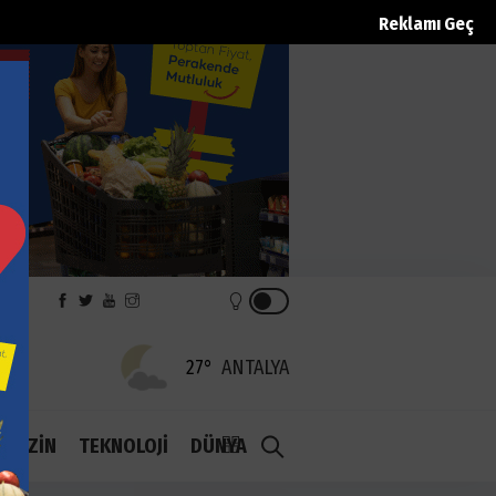
Reklamı Geç
REK
27°
ANTALYA
1.1
AGAZİN
TEKNOLOJİ
DÜNYA