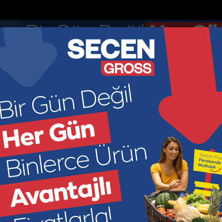
Anketler
Nöbetçi Eczaneler
DOLAR
EURO
GR ALTIN
ÇEY
44.895
52.8913
6966.2
449
KONOMİ
KÜLTÜR SANAT
SAĞLIK
SPOR
SİYASET
M