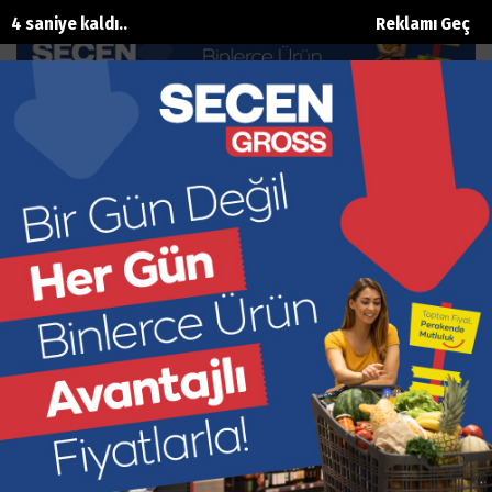
3 saniye kaldı..
Reklamı Geç
Sur Yapı Tatil Evleri’nde 4 Mevsim
Termal Ayrıcalığı
Ana Sayfa
Turizm