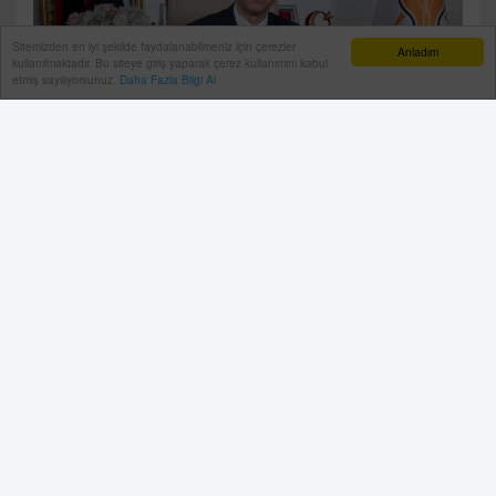
Sitemizden en iyi şekilde faydalanabilmeniz için çerezler
Anladım
kullanılmaktadır. Bu siteye giriş yaparak çerez kullanımını kabul
etmiş sayılıyorsunuz.
Daha Fazla Bilgi Al
AK Parti Antalya İl Başkanı Ali Çetin, son dönemde
farklı siyasi partilerden belediye başkanlarının AK
Parti’ye katılım taleplerine ilişkin açıklamalarda
bulundu. Çetin, Serik’te vatandaşlara daha etkin
hizmet sunmak isteyen bir belediye başkanının
talebine karşılık vermenin önemli olduğunu belirten
Çetin, bu durumun aynı zamanda Serikli vatandaşların
beklentileriyle örtüştüğünün altını çizdi.
15 Nisan, 2026, Çarşamba 15:01
Antalya