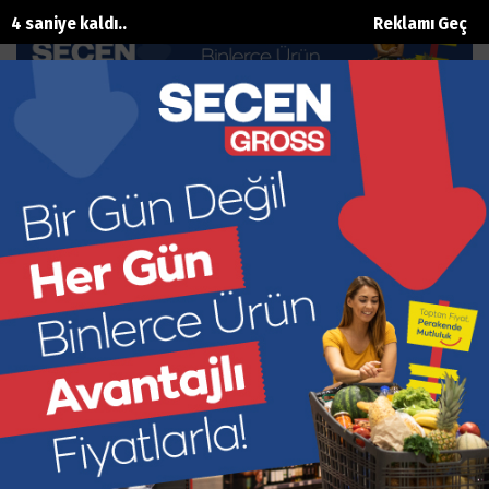
3 saniye kaldı..
Reklamı Geç
“Şehrimizin takımının yanında
olmalıyız”
Ana Sayfa
Spor