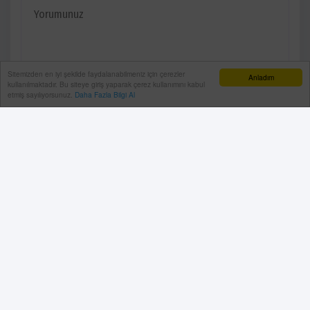
Sitemizden en iyi şekilde faydalanabilmeniz için çerezler
Anladım
kullanılmaktadır. Bu siteye giriş yaparak çerez kullanımını kabul
etmiş sayılıyorsunuz.
Daha Fazla Bilgi Al
YORUMU GÖNDER
Künye
Gizlilik Politikası
RSS
Sitemap
Sitene Ekle
Arşiv
İletişim