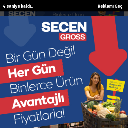
3 saniye kaldı..
Reklamı Geç
Saklıkent'te 7 bin Fidan Toprakla
Buluştu
Ana Sayfa
Gündem