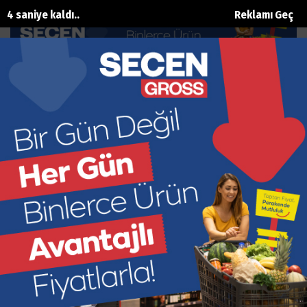
3 saniye kaldı..
Reklamı Geç
Saadet Gençlik’te Görev Değişimi
Ana Sayfa
Siyaset