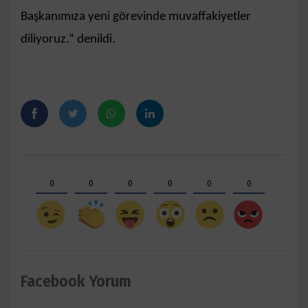
Başkanımıza yeni görevinde muvaffakiyetler
diliyoruz.” denildi.
0
0
0
0
0
0
Facebook Yorum