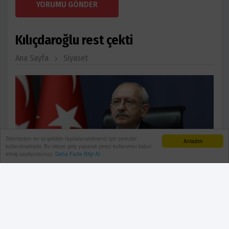
YORUMU GÖNDER
Kılıçdaroğlu rest çekti
Ana Sayfa
Siyaset
Sitemizden en iyi şekilde faydalanabilmeniz için çerezler
Anladım
kullanılmaktadır. Bu siteye giriş yaparak çerez kullanımını kabul
etmiş sayılıyorsunuz.
Daha Fazla Bilgi Al
CHP Genel Merkezi’nde partililere seslenen Kemal
Kılıçdaroğlu,"Hep iyi niyetli davrandım. Zaman zaman
iyi niyetim istismar edildi farkındayım. Bir noktaya