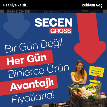
3 saniye kaldı..
Reklamı Geç
Özgür Özel hakkında şok iddia
Ana Sayfa
Siyaset