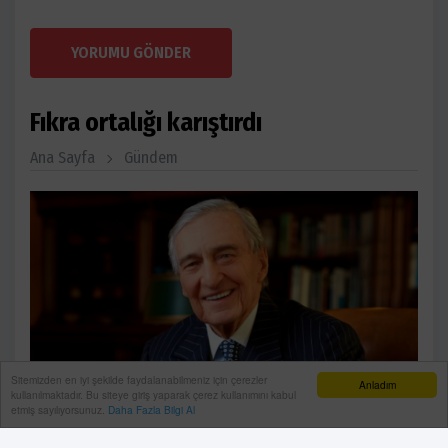
YORUMU GÖNDER
Fıkra ortalığı karıştırdı
Ana Sayfa
Gündem
Sitemizden en iyi şekilde faydalanabilmeniz için çerezler
Anladım
kullanılmaktadır. Bu siteye giriş yaparak çerez kullanımını kabul
etmiş sayılıyorsunuz.
Daha Fazla Bilgi Al