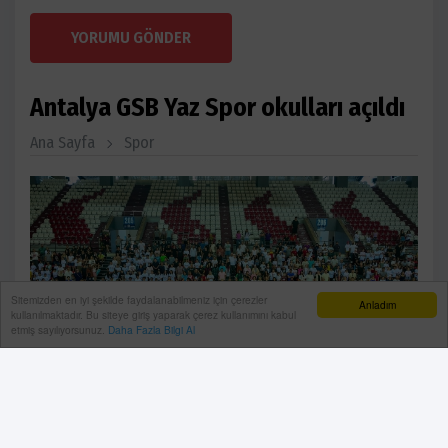
YORUMU GÖNDER
Antalya GSB Yaz Spor okulları açıldı
Ana Sayfa
Spor
Sitemizden en iyi şekilde faydalanabilmeniz için çerezler
Anladım
kullanılmaktadır. Bu siteye giriş yaparak çerez kullanımını kabul
etmiş sayılıyorsunuz.
Daha Fazla Bilgi Al
Gençlik ve Spor Bakanlığı’nın her yıl olduğu gibi bu