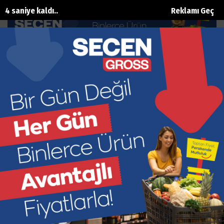
3 saniye kaldı..
Reklamı Geç
‘Müzik bozulursa, toplumun ahlakı
da bozulur’
Ana Sayfa
Kültür Sanat