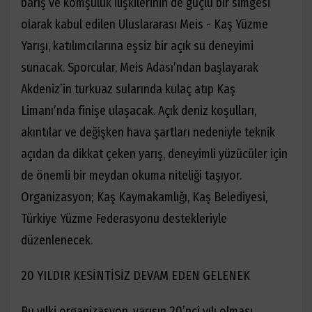
barış ve komşuluk ilişkilerinin de güçlü bir simgesi
olarak kabul edilen Uluslararası Meis - Kaş Yüzme
Yarışı, katılımcılarına eşsiz bir açık su deneyimi
sunacak. Sporcular, Meis Adası’ndan başlayarak
Akdeniz’in turkuaz sularında kulaç atıp Kaş
Limanı’nda finişe ulaşacak. Açık deniz koşulları,
akıntılar ve değişken hava şartları nedeniyle teknik
açıdan da dikkat çeken yarış, deneyimli yüzücüler için
de önemli bir meydan okuma niteliği taşıyor.
Organizasyon; Kaş Kaymakamlığı, Kaş Belediyesi,
Türkiye Yüzme Federasyonu destekleriyle
düzenlenecek.
20 YILDIR KESİNTİSİZ DEVAM EDEN GELENEK
Bu yılki organizasyon, yarışın 20’nci yılı olması