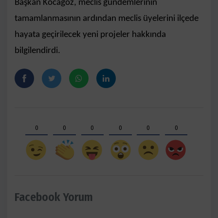
Başkan Kocagöz, meclis gündemlerinin
tamamlanmasının ardından meclis üyelerini ilçede
hayata geçirilecek yeni projeler hakkında
bilgilendirdi.
0
0
0
0
0
0
Facebook Yorum