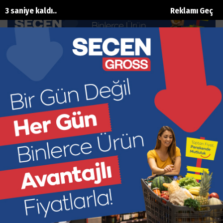
1 saniye kaldı..
Reklamı Geç
‘Kepez’de gece pazarları olmalı’
Ana Sayfa
Gündem