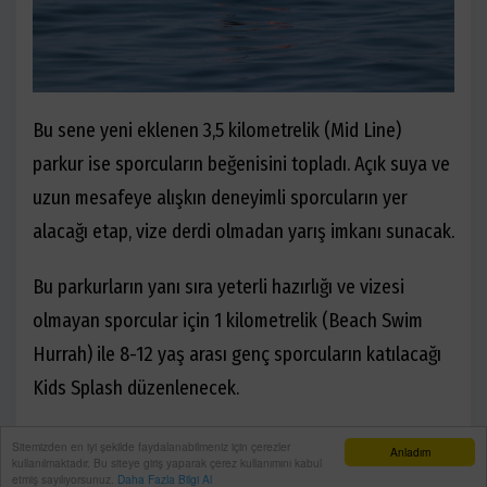
Bu sene yeni eklenen 3,5 kilometrelik (Mid Line)
parkur ise sporcuların beğenisini topladı. Açık suya ve
uzun mesafeye alışkın deneyimli sporcuların yer
alacağı etap, vize derdi olmadan yarış imkanı sunacak.
Bu parkurların yanı sıra yeterli hazırlığı ve vizesi
olmayan sporcular için 1 kilometrelik (Beach Swim
Hurrah) ile 8-12 yaş arası genç sporcuların katılacağı
Kids Splash düzenlenecek.
Sitemizden en iyi şekilde faydalanabilmeniz için çerezler
Anladım
kullanılmaktadır. Bu siteye giriş yaparak çerez kullanımını kabul
etmiş sayılıyorsunuz.
Daha Fazla Bilgi Al