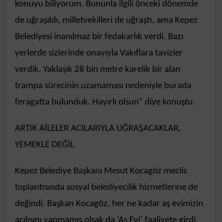
konuyu biliyorum. Bununla ilgili önceki dönemde
de uğraşıldı, milletvekilleri de uğraştı, ama Kepez
Belediyesi inanılmaz bir fedakarlık verdi. Bazı
yerlerde sizlerinde onayıyla Vakıflara tavizler
verdik. Yaklaşık 28 bin metre karelik bir alan
trampa sürecinin uzamaması nedeniyle burada
feragatta bulunduk. Hayırlı olsun” diye konuştu.
ARTIK AİLELER ACILARIYLA UĞRAŞACAKLAR,
YEMEKLE DEĞİL
Kepez Belediye Başkanı Mesut Kocagöz meclis
toplantısında sosyal belediyecilik hizmetlerine de
değindi. Başkan Kocagöz, her ne kadar aş evimizin
açılışını yapmamış olsak da ‘Aş Evi’ faaliyete girdi.