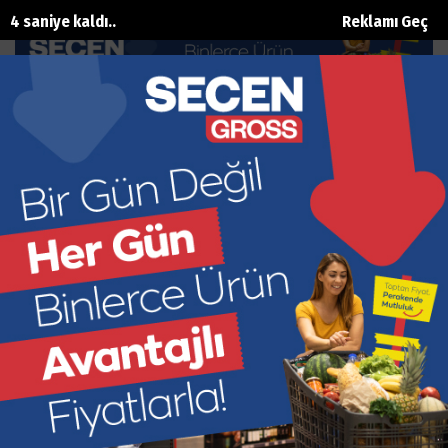
3 saniye kaldı..
Reklamı Geç
Hürriyet ve Barış mutluluğa imza attı
Ana Sayfa
Magazin