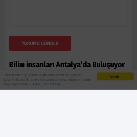
YORUMU GÖNDER
Bilim insanları Antalya’da Buluşuyor
Sitemizden en iyi şekilde faydalanabilmeniz için çerezler
Ana Sayfa
Sağlik
Anladım
kullanılmaktadır. Bu siteye giriş yaparak çerez kullanımını kabul
etmiş sayılıyorsunuz.
Daha Fazla Bilgi Al