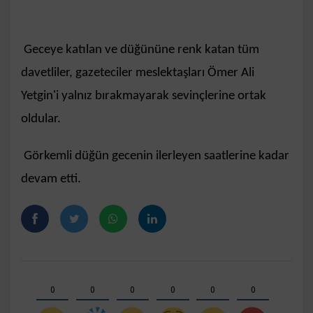
Geceye katılan ve düğününe renk katan tüm
davetliler, gazeteciler meslektaşları Ömer Ali
Yetgin'i yalnız bırakmayarak sevinçlerine ortak
oldular.
Görkemli düğün gecenin ilerleyen saatlerine kadar
devam etti.
0
0
0
0
0
0