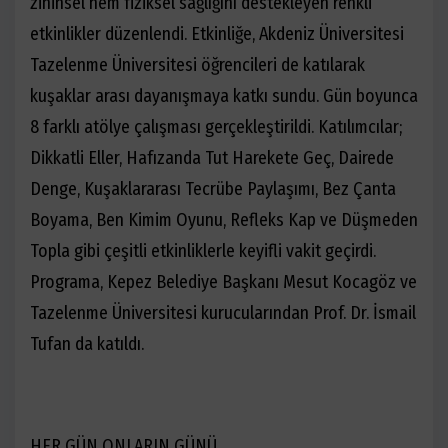
zihinsel hem fiziksel sağlığını destekleyen renkli
etkinlikler düzenlendi. Etkinliğe,
Akdeniz Üniversitesi
Tazelenme Üniversitesi
öğrencileri de katılarak
kuşaklar arası dayanışmaya katkı sundu. Gün boyunca
8 farklı atölye çalışması gerçekleştirildi. Katılımcılar;
Dikkatli Eller
,
Hafızanda Tut Harekete Geç
,
Dairede
Denge
,
Kuşaklararası Tecrübe Paylaşımı
,
Bez Çanta
Boyama
,
Ben Kimim Oyunu
,
Refleks Kap
ve
Düşmeden
Topla
gibi çeşitli etkinliklerle keyifli vakit geçirdi.
Programa,
Kepez Belediye Başkanı Mesut Kocagöz
ve
Tazelenme Üniversitesi kurucularından Prof. Dr. İsmail
Tufan
da katıldı.
HER GÜN ONLARIN GÜNÜ