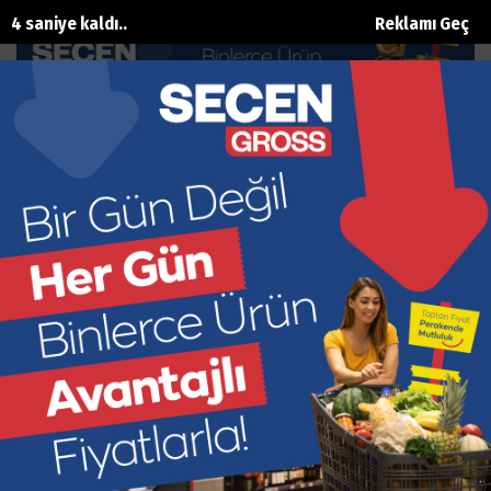
3 saniye kaldı..
Reklamı Geç
Gaziantep FK: 3 Antalyaspor: 2
Ana Sayfa
Spor