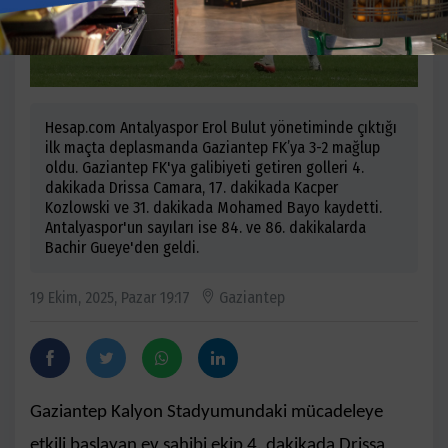
Hesap.com Antalyaspor Erol Bulut yönetiminde çıktığı
ilk maçta deplasmanda Gaziantep FK’ya 3-2 mağlup
oldu. Gaziantep FK'ya galibiyeti getiren golleri 4.
dakikada Drissa Camara, 17. dakikada Kacper
Kozlowski ve 31. dakikada Mohamed Bayo kaydetti.
Antalyaspor'un sayıları ise 84. ve 86. dakikalarda
Bachir Gueye'den geldi.
19 Ekim, 2025, Pazar 19:17
Gaziantep
Gaziantep Kalyon Stadyumundaki mücadeleye
etkili başlayan ev sahibi ekip 4. dakikada Drissa