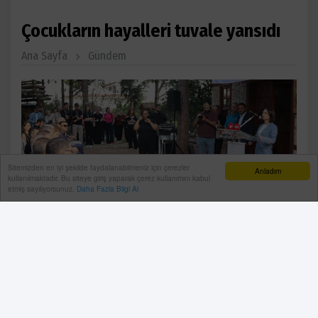
Çocukların hayalleri tuvale yansıdı
Ana Sayfa
Gündem
Sitemizden en iyi şekilde faydalanabilmeniz için çerezler
Anladım
kullanılmaktadır. Bu siteye giriş yaparak çerez kullanımını kabul
etmiş sayılıyorsunuz.
Daha Fazla Bilgi Al
Dünya Şehircilik Günü kapsamında düzenlenen“Benim
Şehrim, Benim Geleceğim” konulu resim yarışması ve
ödül töreninde konuşan Kepez Belediye Başkanı
Mesut Kocagöz, “Kepez Belediyesi olarak,