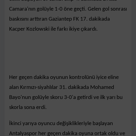
Camara'nın golüyle 1-0 öne geçti. Gelen gol sonrası
baskısını arttıran Gaziantep FK 17. dakikada
Kacper Kozlowski ile farkı ikiye çıkardı.
Her geçen dakika oyunun kontrolünü iyice eline
alan Kırmızı-siyahlılar 31. dakikada Mohamed
Bayo'nun golüyle skoru 3-0'a getirdi ve ilk yarı bu
skorla sona erdi.
İkinci yarıya oyuncu değişiklikleriyle başlayan
Antalyaspor her geçen dakika oyuna ortak oldu ve