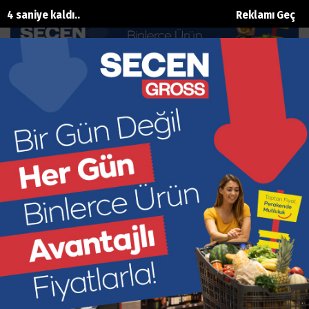
3 saniye kaldı..
Reklamı Geç
Droneli Şampiyonluk balosu
Ana Sayfa
Spor