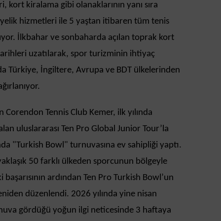
i, kort kiralama gibi olanaklarının yanı sıra
elik hizmetleri ile 5 yaştan itibaren tüm tenis
pıyor. İlkbahar ve sonbaharda açılan toprak kort
arihleri uzatılarak, spor turizminin ihtiyaç
a Türkiye, İngiltere, Avrupa ve BDT ülkelerinden
ağırlanıyor.
tan Corendon Tennis Club Kemer, ilk yılında
lan uluslararası Ten Pro Global Junior Tour’la
ında "Turkish Bowl" turnuvasına ev sahipliği yaptı.
yaklaşık 50 farklı ülkeden sporcunun bölgeyle
lki başarısının ardından Ten Pro Turkish Bowl’un
 yeniden düzenlendi. 2026 yılında yine nisan
uva gördüğü yoğun ilgi neticesinde 3 haftaya