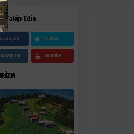
zi Takip Edin
Facebook
Twitter
Instagram
Youtube
URİZM