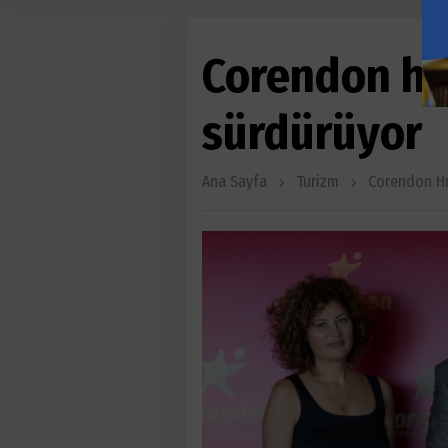
Corendon hı
sürdürüyor
Ana Sayfa
Turizm
Corendon Hı