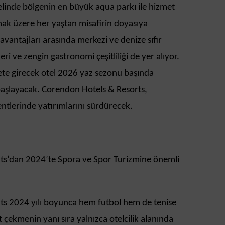
elinde bölgenin en büyük aqua parkı ile hizmet
mak üzere her yaştan misafirin doyasıya
avantajları arasında merkezi ve denize sıfır
i ve zengin gastronomi çeşitliliği de yer alıyor.
ete girecek otel 2026 yaz sezonu başında
 başlayacak. Corendon Hotels & Resorts,
entlerinde yatırımlarını sürdürecek.
ts’dan 2024’te Spora ve Spor Turizmine önemli
ts 2024 yılı boyunca hem futbol hem de tenise
t çekmenin yanı sıra yalnızca otelcilik alanında