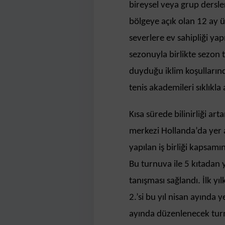
bireysel veya grup dersler
bölgeye açık olan 12 ay üy
severlere ev sahipliği ya
sezonuyla birlikte sezon t
duyduğu iklim koşullarınd
tenis akademileri sıklıkla 
Kısa sürede bilinirliği ar
merkezi Hollanda’da yer a
yapılan iş birliği kapsam
Bu turnuva ile 5 kıtadan 
tanışması sağlandı. İlk yı
2.’si bu yıl nisan ayında
ayında düzenlenecek turn