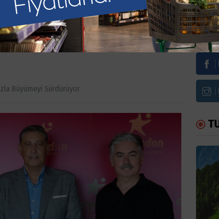
zla büyümeyi
Bi
zla Büyümeyi Sürdürüyor
T