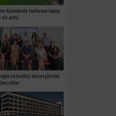
 ve Karadeniz turlarına talep
 40 arttı
eğin tedarikçi denetçilerini
tirecekler