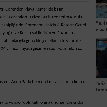
ts, Corendon Playa Kemer’de basın
 geldi. Corendon Turizm Grubu Yönetim Kurulu
“Turi
v sahipliğinde, Corendon Hotels & Resorts Genel
esnaf
yıoğlu ve Kurumsal İletişim ve Pazarlama
katılımlarıyla gerçekleşen etkinlikte yeni otel
024 yılında hayata geçirilen spor yatırımları da
samlı Aqua Parkı hem otel misafirlerinin hem de
Turiz
tören
.
tivite ve spor dolu tatil olanağı sunan Corendon