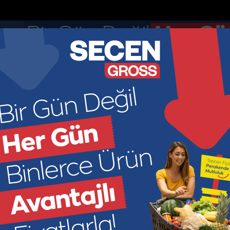
Anketler
Nöbetçi Eczaneler
DOLAR
EURO
GR ALTIN
ÇEY
44.895
52.8913
6966.2
449
KONOMİ
KÜLTÜR SANAT
SAĞLIK
SPOR
SİYASET
M