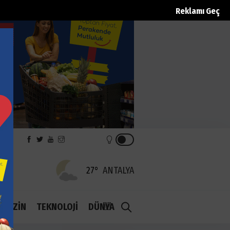
Reklamı Geç
REK
27°
ANTALYA
1.1
AGAZİN
TEKNOLOJİ
DÜNYA