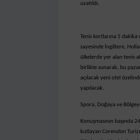
uzatıldı.
Tenis kortlarına 5 dakik
sayesinde İngiltere, Hol
ülkelerde yer alan tenis 
birlikte sunarak, bu pazar
açılacak yeni otel özelin
yapılacak.
Spora, Doğaya ve Bölgeye
Konuşmasının başında 24
kutlayan Corendon Turizm