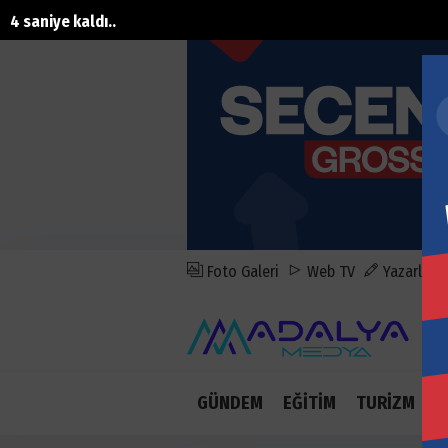
3 saniye kaldı..
Foto Galeri
Web TV
Yazarlar
GÜNDEM
EĞİTİM
TURİZM
E