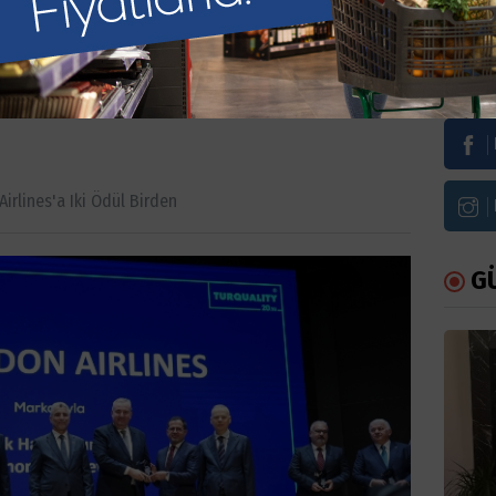
lines'a iki ödül
Bi
irlines'a Iki Ödül Birden
G