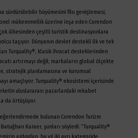
 sürdürülebilir büyümesini filo genişlemesi,
asyonel mükemmellik üzerine inşa eden Corendon
çok ülkesinden çeşitli turistik destinasyonlara
olcu taşıyor. Dünyanın devlet destekli ilk ve tek
n Turquality®, klasik ihracat desteklerinden
racatı artırmayı değil; markaların global ölçekte
ne, stratejik planlamasına ve kurumsal
ayı amaçlıyor. Turquality® ekosistemi içerisinde
şirketin uluslararası pazarlardaki rekabet
a da örtüşüyor.
li değerlendirmede bulunan Corendon Turizm
atuğhan Karaer, şunları söyledi: “Turquality®
izin ardından, bu yıl iki ayrı kategoride