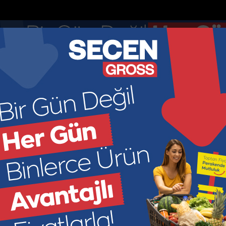
Anketler
Nöbetçi Eczaneler
DOLAR
EURO
GR ALTIN
ÇEYR
47.7436
55.251
6660.5
449
KONOMİ
KÜLTÜR SANAT
SAĞLIK
SPOR
SİYASET
M