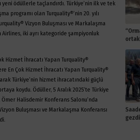
eni ödüllerle taçlandırdı. Türkiye’nin ilk ve tek
ma programı olan Turquality®’nin 20. yılı
Turquality® Vizyon Buluşması ve Markalaşma
“Orma
irlines, iki ayrı kategoride şampiyonluk
ortak
ok Hizmet İhracatı Yapan Turquality®
ere En Çok Hizmet İhracatı Yapan Turquality®
arak Türkiye’nin hizmet ihracatındaki güçlü
taya koydu. Ödüller, 5 Aralık 2025’te Türkiye
hit Ömer Halisdemir Konferans Salonu’nda
Saade
 Vizyon Buluşması ve Markalaşma Konferansı
gezdi
di.