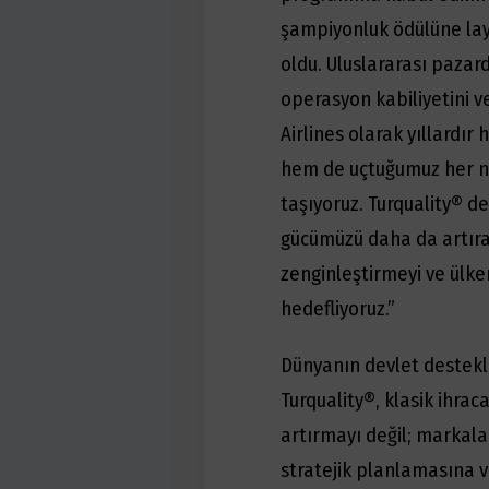
şampiyonluk ödülüne layı
oldu. Uluslararası pazard
operasyon kabiliyetini 
Airlines olarak yıllardır
hem de uçtuğumuz her no
taşıyoruz. Turquality® d
gücümüzü daha da artır
zenginleştirmeyi ve ülk
hedefliyoruz.”
Dünyanın devlet destekl
Turquality®, klasik ihrac
artırmayı değil; markala
stratejik planlamasına 