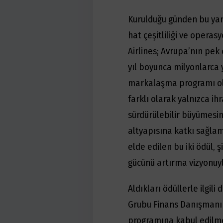
Kurulduğu günden bu yana
hat çeşitliliği ve oper
Airlines; Avrupa’nın pek 
yıl boyunca milyonlarca y
markalaşma programı ola
farklı olarak yalnızca ih
sürdürülebilir büyümesi
altyapısına katkı sağlam
elde edilen bu iki ödül, 
gücünü artırma vizyonuyl
Aldıkları ödüllerle ilgi
Grubu Finans Danışmanı B
programına kabul edilmem