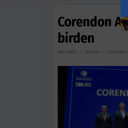
Corendon Air
birden
Ana Sayfa
Gündem
Corendon A