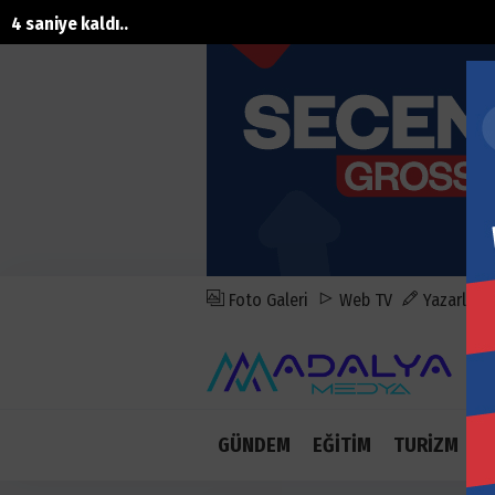
3 saniye kaldı..
Foto Galeri
Web TV
Yazarlar
GÜNDEM
EĞİTİM
TURİZM
E