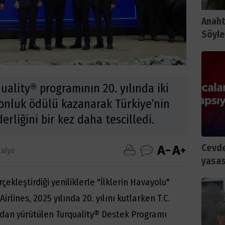
Anaht
Söyle
uality® programının 20. yılında iki
onluk ödülü kazanarak Türkiye’nin
erliğini bir kez daha tescilledi.
Cevde
talya
yasas
ekleştirdiği yeniliklerle "İlklerin Havayolu"
irlines, 2025 yılında 20. yılını kutlarken T.C.
ndan yürütülen Turquality® Destek Programı