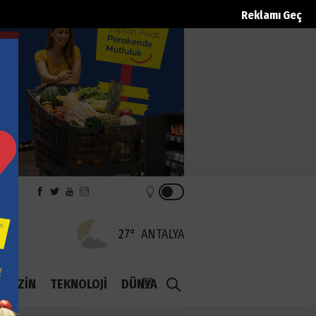
Reklamı Geç
EK
27°
ANTALYA
1.1
AGAZİN
TEKNOLOJİ
DÜNYA