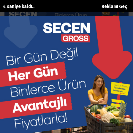
3 saniye kaldı..
Reklamı Geç
ASAT’tan Konyaaltı’na 2.7 Milyar
TL’lik yatırım
Ana Sayfa
Gündem