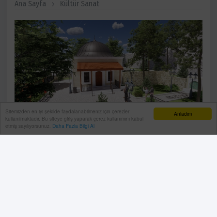
Ana Sayfa
Kültür Sanat
Sitemizden en iyi şekilde faydalanabilmeniz için çerezler
Anladım
kullanılmaktadır. Bu siteye giriş yaparak çerez kullanımını kabul
etmiş sayılıyorsunuz.
Daha Fazla Bilgi Al
TBMM Akdeniz Parlamenter Asamblesi Türk Grubu
Başkanı ve AK Parti Antalya Milletvekili Atay Uslu, Sufi
Yolu Projesi kapsamında Elmalı ilçesinde bulunan
Vahib-i Ümmi Türbesi’nde devam eden restorasyon
çalışmalarını yerinde inceleyerek yetkililerden bilgi
aldı.