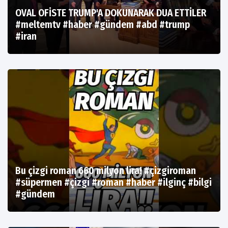
OVAL OFİSTE TRUMP'A DOKUNARAK DUA ETTİLER
#meltemtv #haber #gündem #abd #trump
#iran
Bu çizgi roman 660 milyon lira! #çizgiroman
#süpermen #çizgi #roman #haber #ilginç #bilgi
#gündem