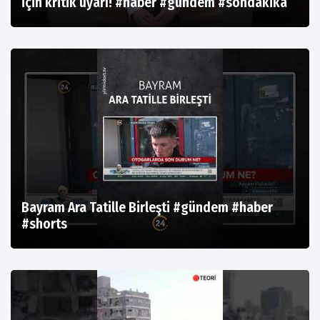
için kritik uyarı! #haber #gündem #sondakika
Bayram Ara Tatille Birleşti #gündem #haber
#shorts