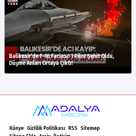
Balikesir’de F-16 Faciası! 1 Pilot Şehit Oldu,
Düşme Anları Ortaya Çıktı!
Künye
Gizlilik Politikası
RSS
Sitemap