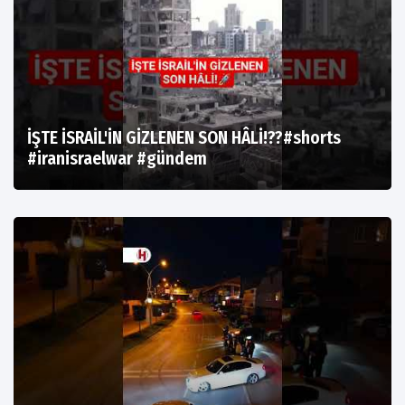
İŞTE İSRAİL'İN GİZLENEN SON HÂLİ!??#shorts
#iranisraelwar #gündem