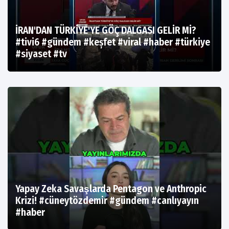
İRAN'DAN TÜRKİYE'YE GÖÇ DALGASI GELİR Mİ?
#tivi6 #gündem #keșfet #viral #haber #türkiye
#siyaset #tv
Yapay Zeka Savaşlarda Pentagon ve Anthropic
Krizi! #cüneytözdemir #gündem #canlıyayın
#haber