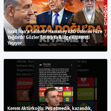
İsrail İran'a Saldırdı! Hamaney ABD Üslerini Füze
Yağdırdı! Gözler Trump'ta Bölge Kıyameti
Yaşıyor
Kerem Aktürkoğlu: Pes etmedik, kazandık,