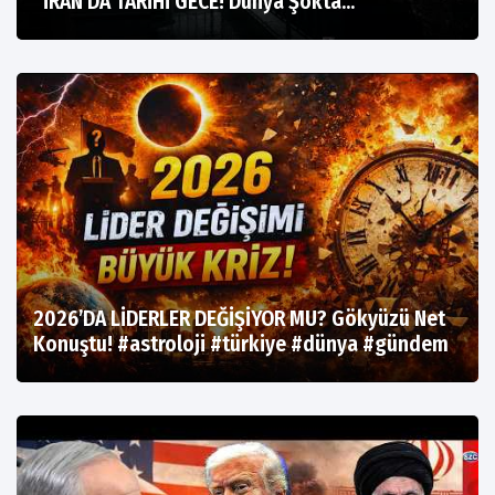
“İRAN’DA TARİHİ GECE! Dünya Şokta…”
2026’DA LİDERLER DEĞİŞİYOR MU? Gökyüzü Net
Konuştu! #astroloji #türkiye #dünya #gündem