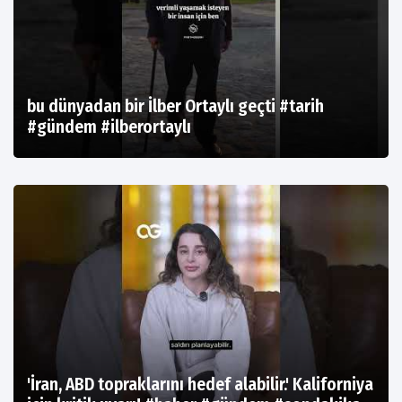
bu dünyadan bir İlber Ortaylı geçti #tarih
#gündem #ilberortaylı
'İran, ABD topraklarını hedef alabilir.' Kaliforniya