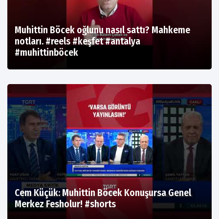
Muhittin Böcek oğlunu nasıl sattı? Mahkeme
notları. #reels #keşfet #antalya
#muhittinböcek
Cem Küçük: Muhittin Böcek Konuşursa Genel
Merkez Fesholur! #shorts