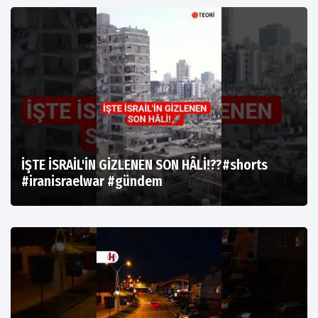
İŞTE İSRAİL'İN GİZLENEN SON HÂLİ!??#shorts
#iranisraelwar #gündem