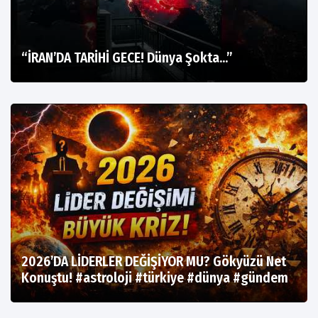
“İRAN’DA TARİHİ GECE! Dünya Şokta…”
2026’DA LİDERLER DEĞİŞİYOR MU? Gökyüzü Net
Konuştu! #astroloji #türkiye #dünya #gündem