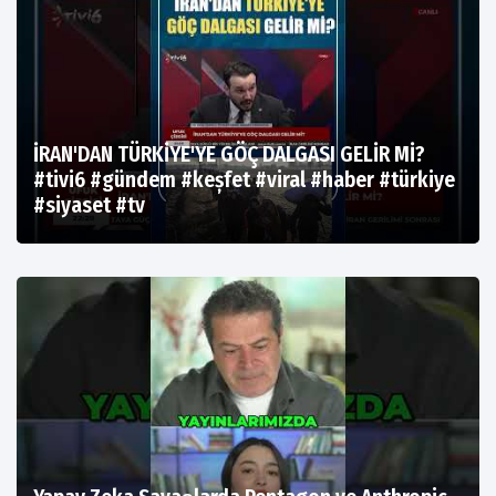
İRAN'DAN TÜRKİYE'YE GÖÇ DALGASI GELİR Mİ?
#tivi6 #gündem #keșfet #viral #haber #türkiye
#siyaset #tv