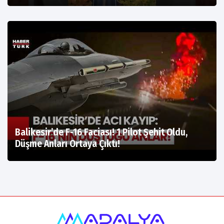
Balikesir’de F-16 Faciası! 1 Pilot Şehit Oldu,
Düşme Anları Ortaya Çıktı!