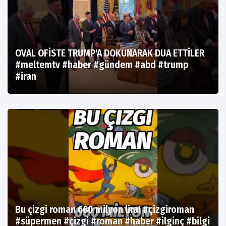
OVAL OFİSTE TRUMP'A DOKUNARAK DUA ETTİLER
#meltemtv #haber #gündem #abd #trump
#iran
Bu çizgi roman 660 milyon lira! #çizgiroman
#süpermen #çizgi #roman #haber #ilginç #bilgi