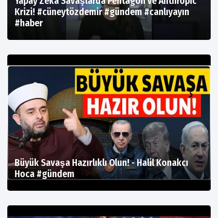
Yapay Zeka Savaşlarda Pentagon ve Anthropic
Krizi! #cüneytözdemir #gündem #canlıyayın
#haber
Büyük Savaşa Hazırlıklı Olun! - Halil Konakcı
Hoca #gündem