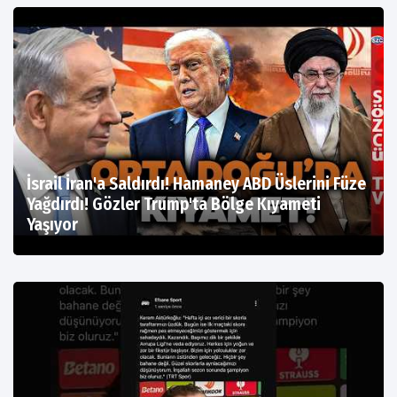
İsrail İran'a Saldırdı! Hamaney ABD Üslerini Füze
Yağdırdı! Gözler Trump'ta Bölge Kıyameti
Yaşıyor