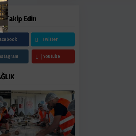
zi Takip Edin
acebook
Twitter
nstagram
Youtube
AĞLIK