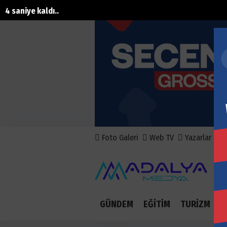
3 saniye kaldı..
Foto Galeri
Web TV
Yazarlar
A
GÜNDEM
EĞİTİM
TURİZM
E