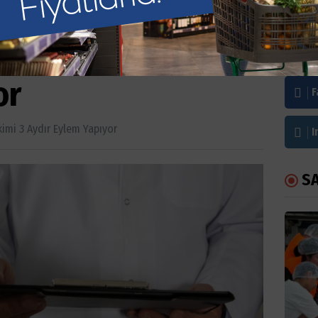
Hekimi 3 Aydır
Bi
or
F
kimi 3 Aydır Eylem Yapıyor
I
S