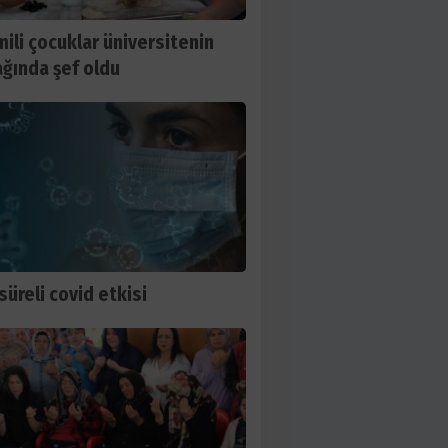
ili çocuklar üniversitenin
ğında şef oldu
süreli covid etkisi