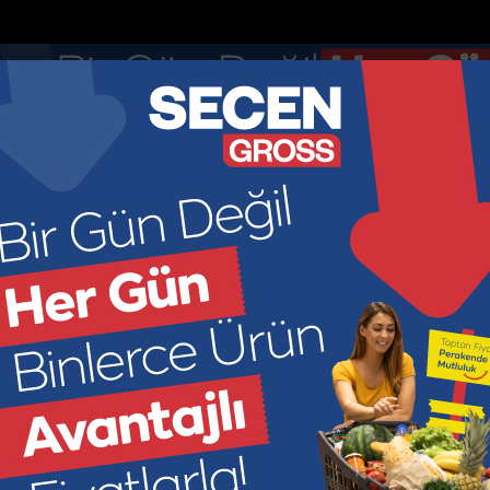
nketler
Nöbetçi Eczaneler
DOLAR
EURO
GR ALTIN
ÇEY
44.895
52.8913
6966.2
449
KONOMİ
KÜLTÜR SANAT
SAĞLIK
SPOR
SİYASET
M