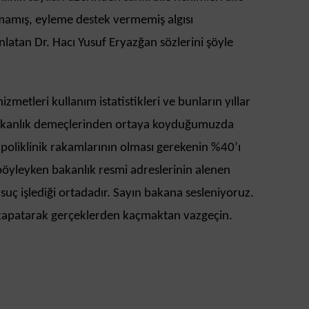
rakmamış, eyleme destek vermemiş algısı
anlatan Dr. Hacı Yusuf Eryazğan sözlerini şöyle
izmetleri kullanım istatistikleri ve bunların yıllar
 bakanlık demeçlerinden ortaya koyduğumuzda
poliklinik rakamlarının olması gerekenin %40’ı
l böyleyken bakanlık resmi adreslerinin alenen
 suç işlediği ortadadır. Sayın bakana sesleniyoruz.
zı kapatarak gerçeklerden kaçmaktan vazgeçin.