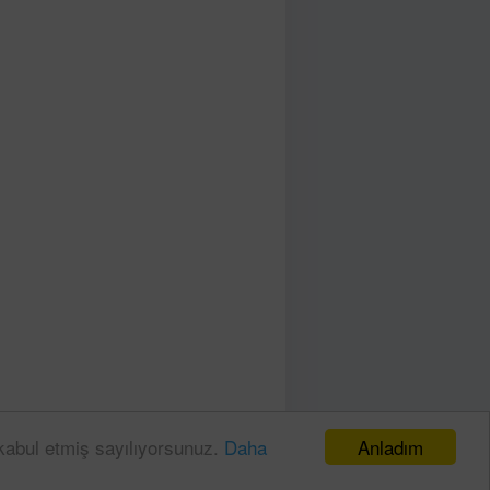
Anladım
 kabul etmiş sayılıyorsunuz.
Daha