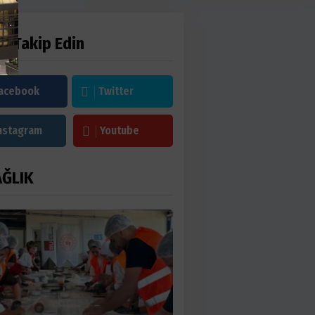
zi Takip Edin
acebook
Twitter
nstagram
Youtube
AĞLIK