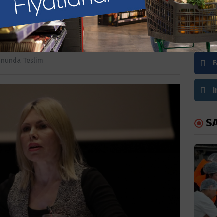
 sonunda teslim
Bi
onunda Teslim
F
I
S