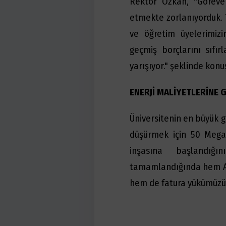
Rektör Özkan, "Göreve
etmekte zorlanıyorduk. T
ve öğretim üyelerimizi
geçmiş borçlarını sıfı
yarışıyor." şeklinde konu
ENERJİ MALİYETLERİNE
Üniversitenin en büyük g
düşürmek için 50 Megava
inşasına başlandığ
tamamlandığında hem An
hem de fatura yükümüzü h