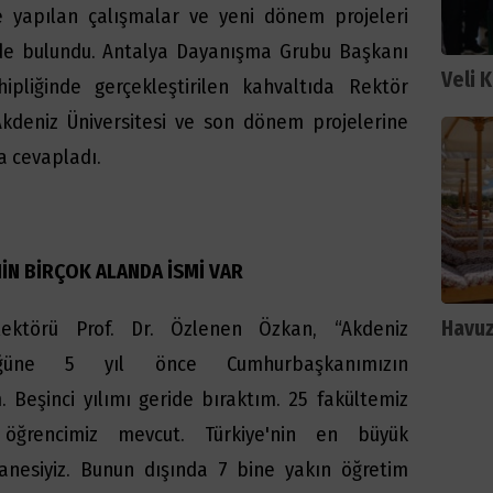
de yapılan çalışmalar ve yeni dönem projeleri
de bulundu. Antalya Dayanışma Grubu Başkanı
Veli 
hipliğinde gerçekleştirilen kahvaltıda Rektör
Akdeniz Üniversitesi ve son dönem projelerine
da cevapladı.
NİN BİRÇOK ALANDA İSMİ VAR
Havuz
Rektörü Prof. Dr. Özlenen Özkan, “Akdeniz
rlüğüne 5 yıl önce Cumhurbaşkanımızın
. Beşinci yılımı geride bıraktım. 25 fakültemiz
öğrencimiz mevcut. Türkiye'nin en büyük
tanesiyiz. Bunun dışında 7 bine yakın öğretim