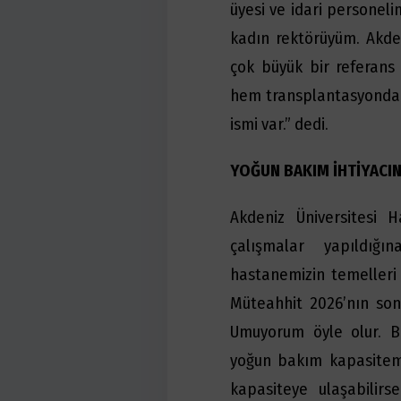
üyesi ve idari personeli
kadın rektörüyüm. Akde
çok büyük bir referans
hem transplantasyonda h
ismi var.” dedi.
YOĞUN BAKIM İHTİYACI
Akdeniz Üniversitesi H
çalışmalar yapıldığ
hastanemizin temelleri 
Müteahhit 2026’nın son
Umuyorum öyle olur. B
yoğun bakım kapasitemi
kapasiteye ulaşabilirs