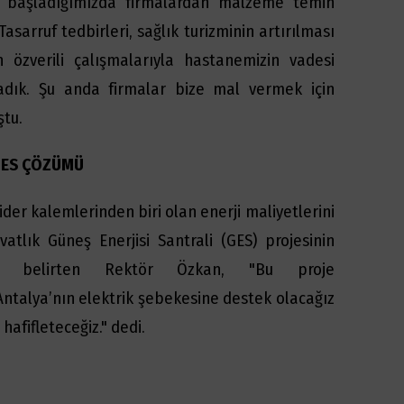
 başladığımızda firmalardan malzeme temin
asarruf tedbirleri, sağlık turizminin artırılması
n özverili çalışmalarıyla hastanemizin vadesi
rladık. Şu anda firmalar bize mal vermek için
ştu.
 GES ÇÖZÜMÜ
ider kalemlerinden biri olan enerji maliyetlerini
tlık Güneş Enerjisi Santrali (GES) projesinin
ını belirten Rektör Özkan, "Bu proje
talya’nın elektrik şebekesine destek olacağız
afifleteceğiz." dedi.