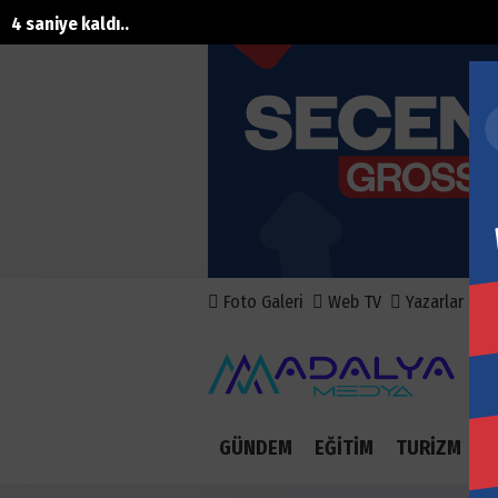
3 saniye kaldı..
Foto Galeri
Web TV
Yazarlar
A
GÜNDEM
EĞİTİM
TURİZM
E