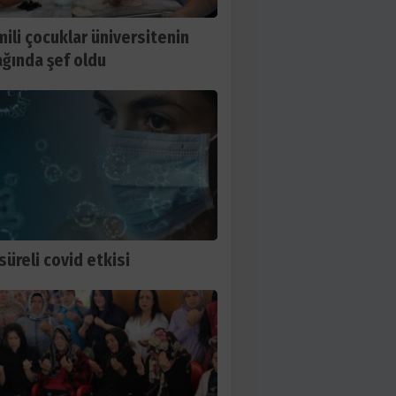
ili çocuklar üniversitenin
ğında şef oldu
süreli covid etkisi