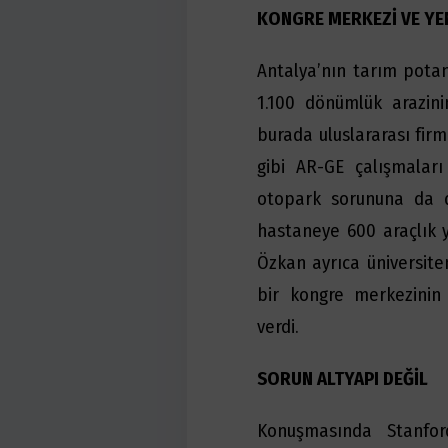
KONGRE MERKEZİ VE YE
Antalya’nın tarım potan
1.100 dönümlük arazin
burada uluslararası firma
gibi AR-GE çalışmaları
otopark sorununa da d
hastaneye 600 araçlık y
Özkan ayrıca üniversiten
bir kongre merkezinin 
verdi.
SORUN ALTYAPI DEĞİL
Konuşmasında Stanford