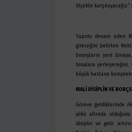
ölçekte karşılayacağız.”
Yapımı devam eden Nör
gireceğini belirten Rek
branşların yeni binaya,
binalara yerleşeceğini, 
büyük hastane kompleksl
MALİ DİSİPLİN VE BORÇ
Göreve geldiklerinde Ak
yükü altında olduğunu 
disiplin ve gelir artır