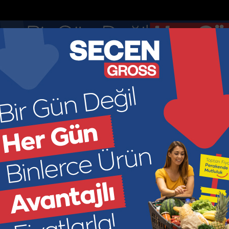
nketler
Nöbetçi Eczaneler
DOLAR
EURO
GR ALTIN
ÇEY
44.895
52.8913
6966.2
449
KONOMİ
KÜLTÜR SANAT
SAĞLIK
SPOR
SİYASET
M