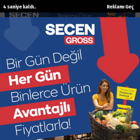
3 saniye kaldı..
Reklamı Geç
Yüksek kesimlerde hummalı çalışma
Ana Sayfa
Gündem