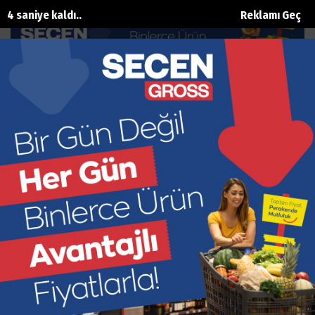
3 saniye kaldı..
Reklamı Geç
Talya Bitkisel fark yaratıyor
Ana Sayfa
Sağlik