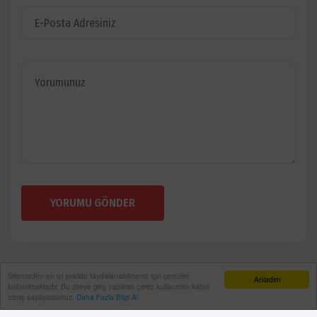
YORUMU GÖNDER
Sitemizden en iyi şekilde faydalanabilmeniz için çerezler
Anladım
kullanılmaktadır. Bu siteye giriş yaparak çerez kullanımını kabul
etmiş sayılıyorsunuz.
Daha Fazla Bilgi Al