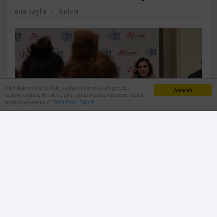
Ana Sayfa
Turizm
Sitemizden en iyi şekilde faydalanabilmeniz için çerezler
Anladım
kullanılmaktadır. Bu siteye giriş yaparak çerez kullanımını kabul
etmiş sayılıyorsunuz.
Daha Fazla Bilgi Al
Medikal Estetik Tıp Derneği (MESTDER) Başkanı Dr.
Yasemin Savaş, "Türkiye, sağlık hizmetleri ihracatında
dünyada ilk 10'da medikal turizmde ise ilk 5'te yer
aldı. Türkiye'nin bu başarısını sürdürmesi, sektördeki
farkındalığın artması ve doğru uygulamaların
yaygınlaşmasıyla mümkün olacak." dedi.