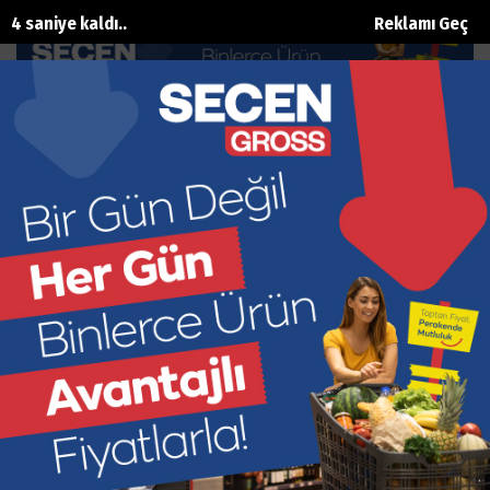
3 saniye kaldı..
Reklamı Geç
Miyopi sorununa teknolojik çözüm
Ana Sayfa
Sağlik