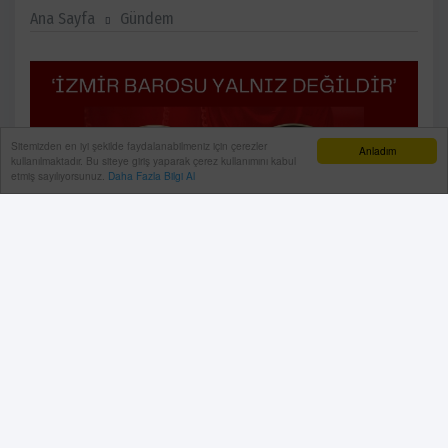
Ana Sayfa
Gündem
Sitemizden en iyi şekilde faydalanabilmeniz için çerezler
Anladım
kullanılmaktadır. Bu siteye giriş yaparak çerez kullanımını kabul
etmiş sayılıyorsunuz.
Daha Fazla Bilgi Al
Antalya Barosu, İzmir Barosu Başkanı ve yönetim
kurulu üyeleri hakkında yürütülen adli soruşturmaya
sert tepki gösterdi.
10 Haziran, 2026, Çarşamba 23:23
Antalya