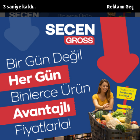
2 saniye kaldı..
Reklamı Geç
Meslek Odaları Turnuvası’nda
Dostluk Kazandı
Ana Sayfa
Spor