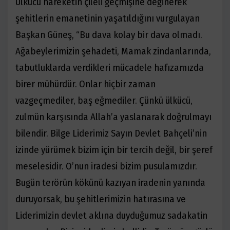
Ülkücü hareketin çileli geçmişine değinerek
şehitlerin emanetinin yaşatıldığını vurgulayan
Başkan Güneş, “Bu dava kolay bir dava olmadı.
Ağabeylerimizin şehadeti, Mamak zindanlarında,
tabutluklarda verdikleri mücadele hafızamızda
birer mühürdür. Onlar hiçbir zaman
vazgeçmediler, baş eğmediler. Çünkü ülkücü,
zulmün karşısında Allah’a yaslanarak doğrulmayı
bilendir. Bilge Liderimiz Sayın Devlet Bahçeli’nin
izinde yürümek bizim için bir tercih değil, bir şeref
meselesidir. O’nun iradesi bizim pusulamızdır.
Bugün terörün kökünü kazıyan iradenin yanında
duruyorsak, bu şehitlerimizin hatırasına ve
Liderimizin devlet aklına duyduğumuz sadakatin