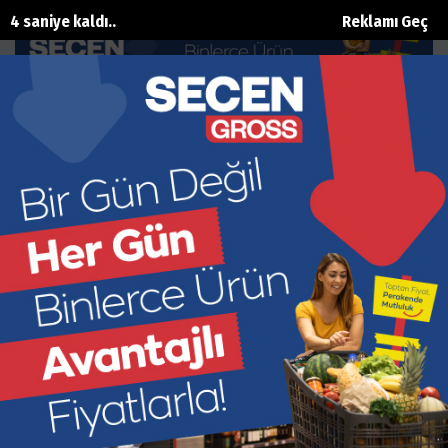
3 saniye kaldı..
Reklamı Geç
“Kirli Hesaplarla Gelenler Ağır Bedel
Öder”
Ana Sayfa
Siyaset