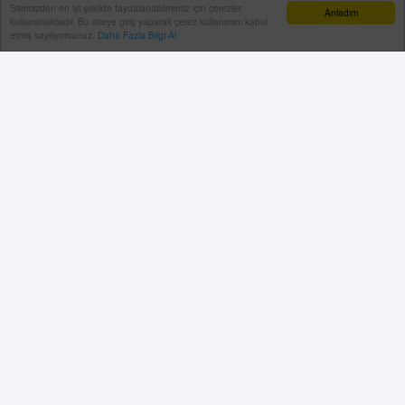
Sitemizden en iyi şekilde faydalanabilmeniz için çerezler
Anladım
kullanılmaktadır. Bu siteye giriş yaparak çerez kullanımını kabul
etmiş sayılıyorsunuz.
Daha Fazla Bilgi Al
Konuşmasının sonunda bugüne kadar görev yapan
ilçe başkanı ve yönetimine teşekkür eden Başkan,
kongrede seçilecek ilçe başkanı ve yönetim kuruluna
başarılar dileyerek, Milliyetçi Hareket Partisi Alanya
İlçe Başkanlığı Olağan Kongresi’nin Alanya’ya,
teşkilata ve aziz Türk milletine hayırlı olmasını
temenni etti.