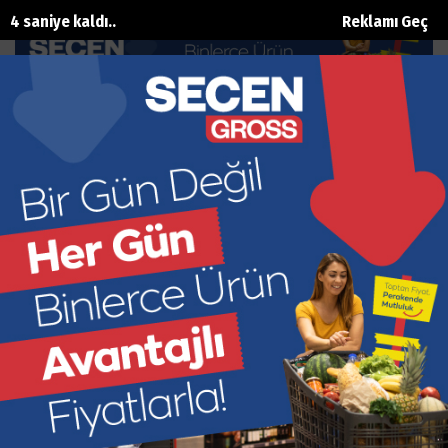
2 saniye kaldı..
Reklamı Geç
Kerbela, İnsanlık Tarihinin En Elim
Hadiselerinden Birisi
Ana Sayfa
Gündem