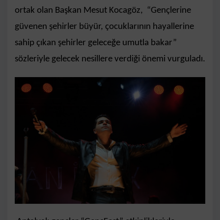
ortak olan Başkan Mesut Kocagöz, “
Gen
çlerine
gü
venen
şehirler büyür, ç
ocuklarının hayallerine
sahip çıkan şehirler geleceğe umutla bakar”
sözleriyle gelecek nesillere verdiği önemi vurguladı.