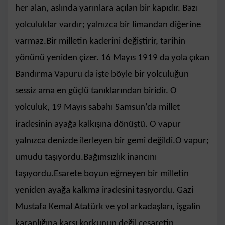
her alan, aslında yarınlara açılan bir kapıdır. Bazı
yolculuklar vardır; yalnızca bir limandan diğerine
varmaz.
Bir milletin kaderini değiştirir, tarihin
y
ö
nünü yeniden çizer.
16 May
ı
s 1919 da
yola çı
kan
Bandırma Vapuru
da işte b
ö
yle bir yolculuğun
sessiz ama en güçlü tanıklarından biridir. O
yolculuk, 19 Mayıs sabahı Samsun’da millet
iradesinin ayağa kalkışına d
ö
nüştü. O vapur
yalnızca denizde ilerleyen bir gemi değildi.
O vapur;
umudu taşıyordu.
Bağımsızlık inancını
taşıyordu.
Esarete boyun eğmeyen bir milletin
yeniden ayağa kalkma iradesini taşıyordu.
Gazi
Mustafa Kemal Atatürk ve yol arkadaşları, işgalin
karanlığına karşı korkunun değil cesaretin