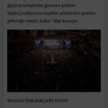
güçlenir.
Gen
çlerine gü
venen
şehirler
büyür.
Çocuklarının hayalini sahiplenen şehirler
geleceğe umutla bakar “diye konuştu.
KOCAGÖZ’DEN GENÇLERE HEDİYE