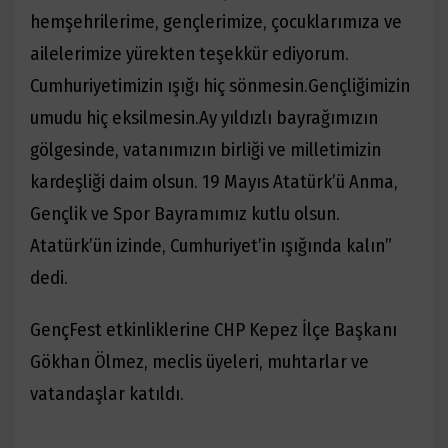
hem
şehrilerime, gençlerimize, çocuklarımıza ve
ailelerimize yürekten teşekkür ediyorum.
Cumhuriyetimizin ışığı hiç s
ö
nmesin.
Gen
çliğimizin
umudu hiç eksilmesin.
Ay yıldızlı bayrağımızın
g
ö
lgesinde, vatanımızın birliği ve milletimizin
kardeşliği daim olsun. 19 Mayıs Atatürk’ü Anma,
Gençlik ve Spor Bayramımız kutlu olsun.
Atatürk’ün izinde, Cumhuriyet’in ışığında kalın”
dedi.
GençFest etkinliklerine CHP Kepez İlçe Başkanı
Gökhan Ölmez, meclis üyeleri, muhtarlar ve
vatandaşlar katıldı.