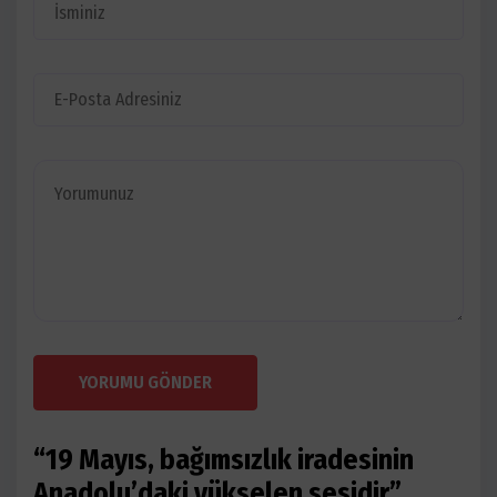
YORUMU GÖNDER
“19 Mayıs, bağımsızlık iradesinin
Anadolu’daki yükselen sesidir”