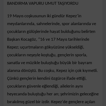
BANDIRMA VAPURU UMUT TAŞIYORDU
19 Mayıs
co
şkusunun
iki gündür Kepez’in
meydanlarında, sahnelerinde, spor alanlarında ve
çocukların gülüşlerinde hayat bulduğunu belirten
Başkan Kocagöz, “16 ve 17 Mayıs tarihlerinde
Kepez; uçurtmaların g
ö
kyüzüne yükseldiği,
çocukların neşeyle koştuğu, gençlerin sporla,
sanatla ve müzikle buluştuğu büyük bir bayram
alanına d
ö
nüştü. Bu coşku, Kepez için çok kıymetli.
Çünkü gençlerin kendini
ö
zgürce ifade ettiği,
çocukların güvenle eğlendiği, ailelerin aynı
heyecanda buluştuğu her an; şehrimizin geleceğine
bırakılmış güzel bir izdir.
Kepez’de gen
çlere açılan