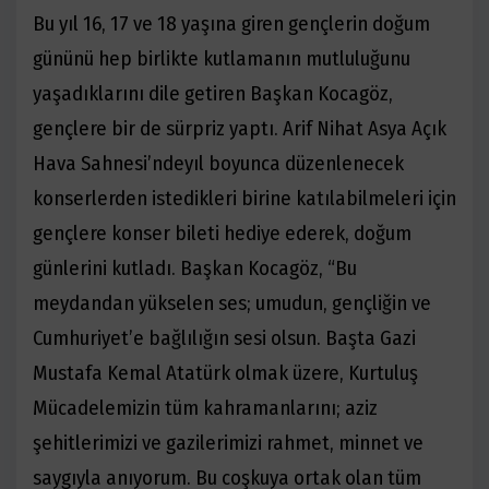
Bu yıl 16, 17 ve 18 yaşına giren gençlerin doğum
g
ününü
hep birlikte kutlamanın mutluluğunu
yaşadıklarını dile getiren Başkan Kocagöz,
gençlere bir de sürpriz yaptı. Arif Nihat Asya Açık
Hava Sahnesi’nde
yıl boyunca düzenlenecek
konserlerden istedikleri birine katılabilmeleri için
gençlere konser bileti hediye ederek, doğum
günlerini kutladı. Başkan Kocagöz, “Bu
meydandan yükselen ses; umudun, gençliğin ve
Cumhuriyet’e bağlılığın sesi olsun. Başta Gazi
Mustafa Kemal Atatürk olmak üzere, Kurtuluş
Mücadelemizin tüm kahramanlarını; aziz
şehitlerimizi ve gazilerimizi rahmet, minnet ve
saygıyla anıyorum. Bu coşkuya ortak olan tü
m