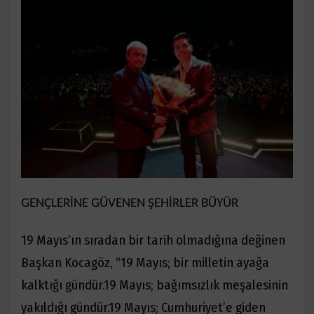
GENÇLERİNE GÜVENEN ŞEHİRLER BÜYÜR
19 Mayıs’ın sıradan bir tarih olmadığına değinen
Başkan Kocagöz, “
19 Mayıs; bir milletin ayağa
kalktığı gündür.
19 Mayı
s; ba
ğımsızlık meşalesinin
yakıldığı gündür.
19 Mayıs; Cumhuriyet
’
e giden