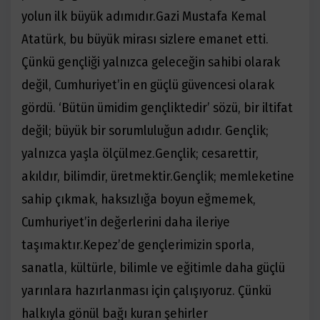
yolun ilk büyük adımıdır.
Gazi Mustafa Kemal
Atatürk, bu büyük mirası sizlere emanet etti.
Çünkü gençliği yalnızca geleceğin sahibi olarak
değil, Cumhuriyet’
in en g
üçlü güvencesi
olarak
g
ö
rdü.
‘
Bütün ümidim gençliktedir’
s
ö
zü, bir iltifat
değ
il;
büyük bir sorumluluğ
un ad
ıdır.
Gen
çlik;
yalnızca yaşla
ö
lçülmez.
Gen
çlik; cesarettir,
akıldır, bilimdir, üretmektir.
Gen
çlik; memleketine
sahip çıkmak, haksızlığa boyun eğmemek,
Cumhuriyet’
in de
ğerlerini daha ileriye
taşımaktır.
Kepez
’
de gen
çlerimizin sporla,
sanatla, kültürle, bilimle ve eğitimle daha güçlü
yarınlara hazırlanması için çalışıyoruz. Çünkü
halkıyla g
ö
nü
l ba
ğı kuran şehirler