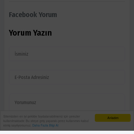
Facebook Yorum
Yorum Yazın
Sitemizden en iyi şekilde faydalanabilmeniz için çerezler
Anladım
kullanılmaktadır. Bu siteye giriş yaparak çerez kullanımını kabul
etmiş sayılıyorsunuz.
Daha Fazla Bilgi Al