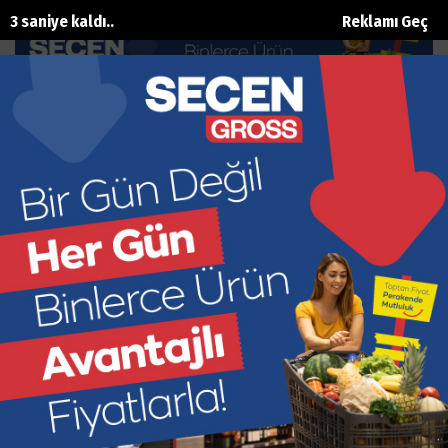
2 saniye kaldı..
Reklamı Geç
Kepez’de Emir Can İğrek rüzgârı
Ana Sayfa
Magazin