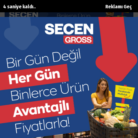
3 saniye kaldı..
Reklamı Geç
İYİ Parti’de 100 yeni üyeye rozet
takıldı
Ana Sayfa
Siyaset