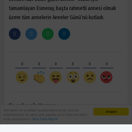
tamamlayan Esmeray, başta rahmetli annesi olmak
üzere tüm annelerin Anneler Günü’nü kutladı.
0
0
0
0
0
0
Facebook Yorum
Sitemizden en iyi şekilde faydalanabilmeniz için çerezler
Anladım
kullanılmaktadır. Bu siteye giriş yaparak çerez kullanımını kabul
etmiş sayılıyorsunuz.
Daha Fazla Bilgi Al
Yorum Yazın