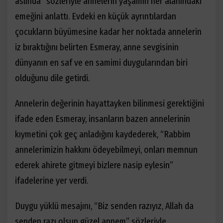
aslında” sözleriyle annelerin yaşamın her alanındaki
emeğini anlattı. Evdeki en küçük ayrıntılardan
çocukların büyümesine kadar her noktada annelerin
iz bıraktığını belirten Esmeray, anne sevgisinin
dünyanın en saf ve en samimi duygularından biri
olduğunu dile getirdi.
Annelerin değerinin hayattayken bilinmesi gerektiğini
ifade eden Esmeray, insanların bazen annelerinin
kıymetini çok geç anladığını kaydederek, “Rabbim
annelerimizin hakkını ödeyebilmeyi, onları memnun
ederek ahirete gitmeyi bizlere nasip eylesin”
ifadelerine yer verdi.
Duygu yüklü mesajını, “Biz senden razıyız, Allah da
senden razı olsun güzel annem” sözleriyle