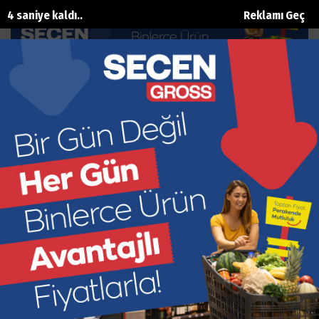
3 saniye kaldı..
Reklamı Geç
Esmeray’dan ‘Festival’ teşekkürü
Ana Sayfa
Kültür Sanat