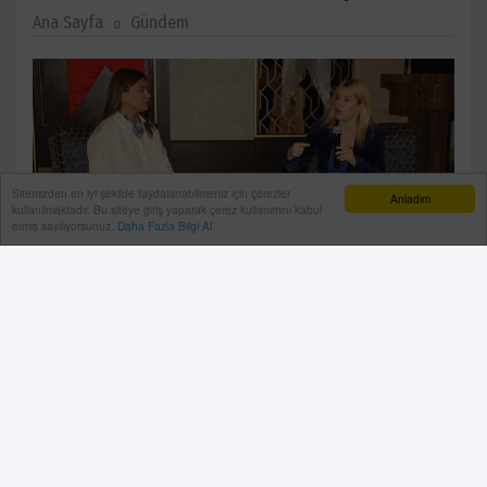
Ana Sayfa
Gündem
Sitemizden en iyi şekilde faydalanabilmeniz için çerezler
Anladım
kullanılmaktadır. Bu siteye giriş yaparak çerez kullanımını kabul
etmiş sayılıyorsunuz.
Daha Fazla Bilgi Al
AGİDER tarafından yapılan STEM Kızları Projesi’ne
katılan 150 kız öğrenci 5 gün süren program sonunda
erkekler tarafından yapıldığını düşündükleri
mesleklerin kızların da yapabileceğini gördüklerini
söylediler.
11 Kasım, 2024, Pazartesi 22:25
Antalya