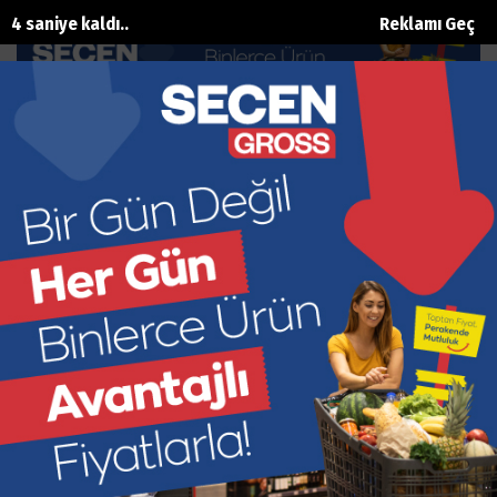
3 saniye kaldı..
Reklamı Geç
Diş Teknisyenleri Günü kutlandı
Ana Sayfa
Sağlik