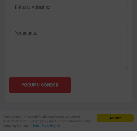
YORUMU GÖNDER
Sitemizden en iyi şekilde faydalanabilmeniz için çerezler
Anladım
kullanılmaktadır. Bu siteye giriş yaparak çerez kullanımını kabul
etmiş sayılıyorsunuz.
Daha Fazla Bilgi Al