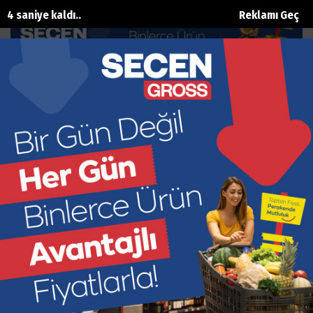
3 saniye kaldı..
Reklamı Geç
‘Dengeleri doğru okuyabilmeli’
Ana Sayfa
Siyaset