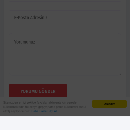
YORUMU GÖNDER
Sitemizden en iyi şekilde faydalanabilmeniz için çerezler
Anladım
kullanılmaktadır. Bu siteye giriş yaparak çerez kullanımını kabul
etmiş sayılıyorsunuz.
Daha Fazla Bilgi Al