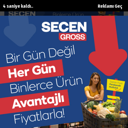
3 saniye kaldı..
Reklamı Geç
B12 eksikliğini ciddiye alın !
Ana Sayfa
Sağlik