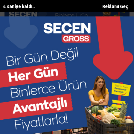
2 saniye kaldı..
Reklamı Geç
Atatürk caddesi konforlu hale
dönüştü
Ana Sayfa
Siyaset