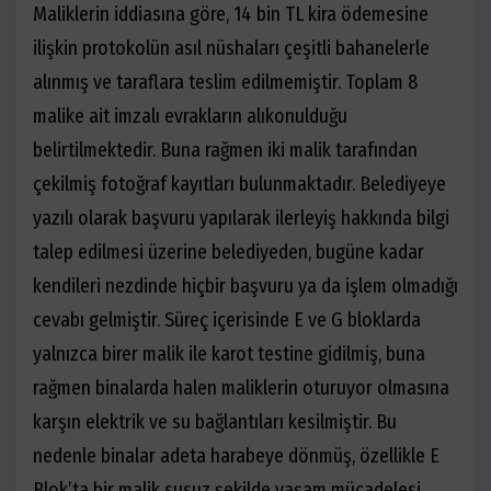
Maliklerin iddiasına göre, 14 bin TL kira ödemesine
ilişkin protokolün asıl nüshaları çeşitli bahanelerle
alınmış ve taraflara teslim edilmemiştir. Toplam 8
malike ait imzalı evrakların alıkonulduğu
belirtilmektedir. Buna rağmen iki malik tarafından
çekilmiş fotoğraf kayıtları bulunmaktadır. Belediyeye
yazılı olarak başvuru yapılarak ilerleyiş hakkında bilgi
talep edilmesi üzerine belediyeden, bugüne kadar
kendileri nezdinde hiçbir başvuru ya da işlem olmadığı
cevabı gelmiştir. Süreç içerisinde E ve G bloklarda
yalnızca birer malik ile karot testine gidilmiş, buna
rağmen binalarda halen maliklerin oturuyor olmasına
karşın elektrik ve su bağlantıları kesilmiştir. Bu
nedenle binalar adeta harabeye dönmüş, özellikle E
Blok’ta bir malik susuz şekilde yaşam mücadelesi