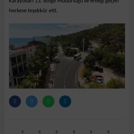
Karayolları 13. Bölge Müdürlüğü ile emeği geçen
herkese teşekkür etti.
0
0
0
0
0
0