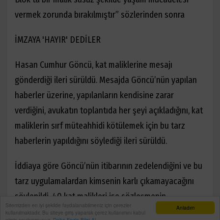
vermek zorunda bırakılmıştır” sözlerinden sonra
İMZAYA 'HAYIR' DEDİLER
Hasan Cumhur Göncü, kat maliklerine mesajı
gönderdiği ileri sürüldü. Mesajda Göncü’nün yapılan
haberler üzerine, yapılanların kendisine zarar
verdiğini, avukatın toplantıda her şeyi açıkladığını, kat
maliklerin sırf müteahhidi kötülemek için bu tarz
haberlerin yapıldığını söylediği ileri sürüldü.
İddiaya göre Göncü’nün itibarının zedelendiğini ve bu
tarz uygulamalardan kimsenin karlı çıkamayacağını
söylenildi. 40 kat malikleri ise sözleşmenin
Sitemizden en iyi şekilde faydalanabilmeniz için çerezler
Anladım
belirsizliklerle dolu olduğunu ve buna imza
kullanılmaktadır. Bu siteye giriş yaparak çerez kullanımını kabul
etmiş sayılıyorsunuz.
Daha Fazla Bilgi Al