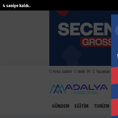
2 saniye kaldı..
Foto Galeri
Web TV
Yazarlar
A
GÜNDEM
EĞİTİM
TURİZM
E