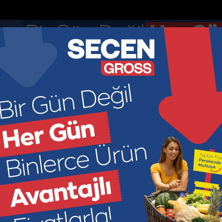
nketler
Nöbetçi Eczaneler
DOLAR
EURO
GR ALTIN
ÇEY
44.895
52.8913
6966.2
449
KONOMİ
KÜLTÜR SANAT
SAĞLIK
SPOR
SİYASET
M