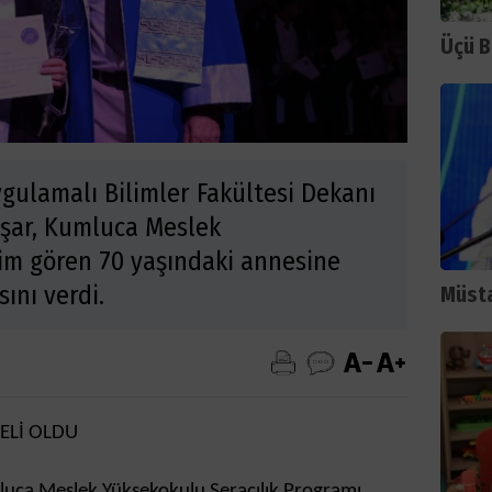
Üçü B
ygulamalı Bilimler Fakültesi Dekanı
luşar, Kumluca Meslek
im gören 70 yaşındaki annesine
ını verdi.
Müsta
TELİ OLDU
luca Meslek Yüksekokulu Seracılık Programı