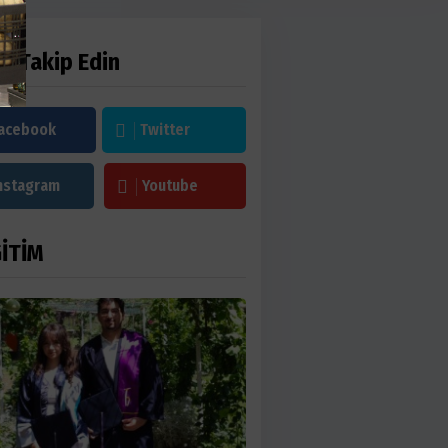
zi Takip Edin
acebook
Twitter
nstagram
Youtube
İTİM