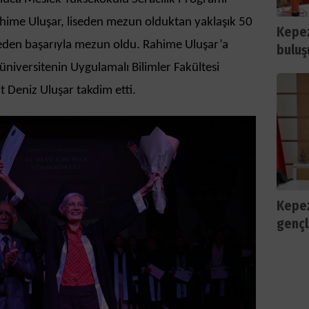
ahime Uluşar, liseden mezun olduktan yaklaşık 50
Kepez
iteden başarıyla mezun oldu. Rahime Uluşar’a
buluş
üniversitenin Uygulamalı Bilimler Fakültesi
t Deniz Uluşar takdim etti.
Kepez
gençl