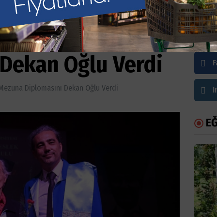
i Mezuna
Bi
 Dekan Oğlu Verdi
F
 Mezuna Diplomasını Dekan Oğlu Verdi
I
EĞ